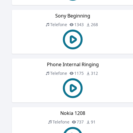
Sony Beginning
Telefone
1343
268
Phone Internal Ringing
Telefone
1175
312
Nokia 1208
Telefone
737
91