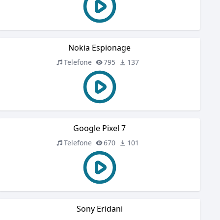
Nokia Espionage
Telefone
795
137
Google Pixel 7
Telefone
670
101
Sony Eridani