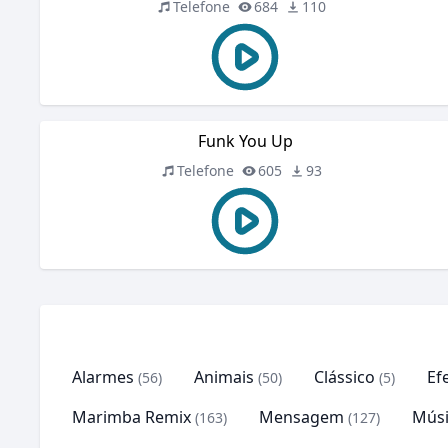
Telefone
684
110
Funk You Up
Telefone
605
93
Alarmes
Animais
Clássico
Ef
(56)
(50)
(5)
Marimba Remix
Mensagem
Músi
(163)
(127)