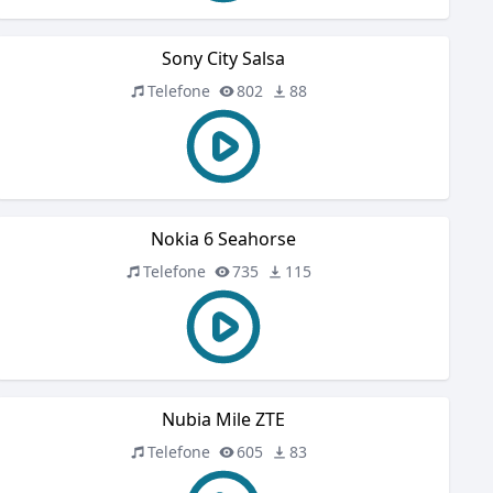
Sony City Salsa
Telefone
802
88
Nokia 6 Seahorse
Telefone
735
115
Nubia Mile ZTE
Telefone
605
83