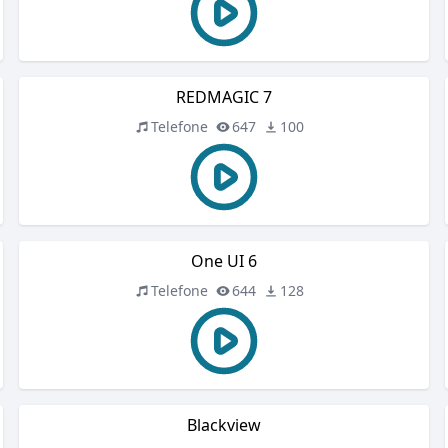
REDMAGIC 7
Telefone
647
100
One UI 6
Telefone
644
128
Blackview