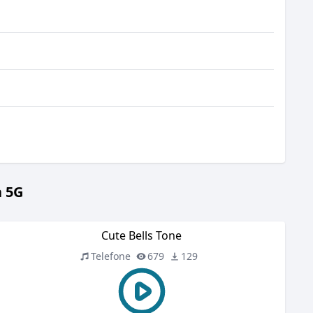
a 5G
Cute Bells Tone
Telefone
679
129