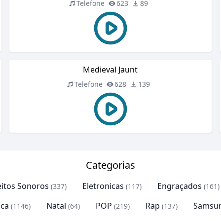
Telefone
623
89
Medieval Jaunt
Telefone
628
139
Categorias
eitos Sonoros
Eletronicas
Engraçados
(337)
(117)
(161)
ca
Natal
POP
Rap
Samsu
(1146)
(64)
(219)
(137)