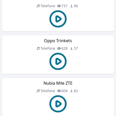
Telefone
737
90
Oppo Trinkets
Telefone
628
57
Nubia Mile ZTE
Telefone
604
82