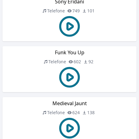
Sony Eridani
Telefone
749
101
Funk You Up
Telefone
602
92
Medieval Jaunt
Telefone
624
138