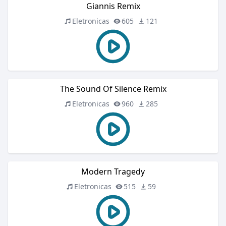
Giannis Remix
Eletronicas
605
121
The Sound Of Silence Remix
Eletronicas
960
285
Modern Tragedy
Eletronicas
515
59