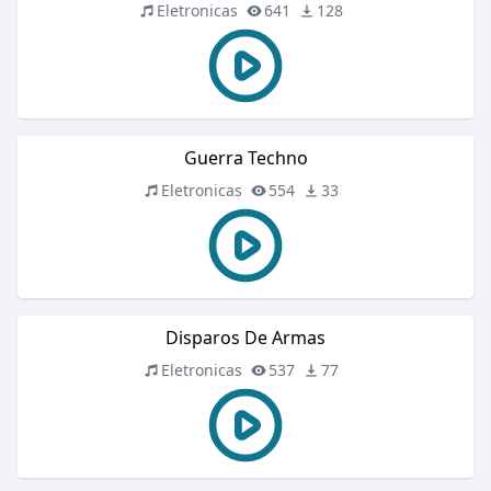
Eletronicas
641
128
Guerra Techno
Eletronicas
554
33
Disparos De Armas
Eletronicas
537
77