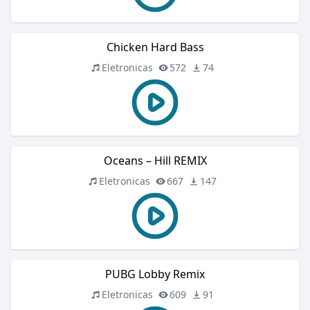
Chicken Hard Bass
Eletronicas
572
74
Oceans – Hill REMIX
Eletronicas
667
147
PUBG Lobby Remix
Eletronicas
609
91