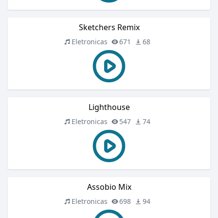
Sketchers Remix
Eletronicas
671
68
Lighthouse
Eletronicas
547
74
Assobio Mix
Eletronicas
698
94