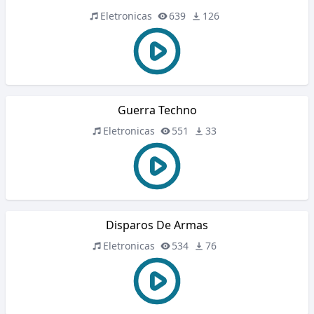
Eletronicas
639
126
Guerra Techno
Eletronicas
551
33
Disparos De Armas
Eletronicas
534
76