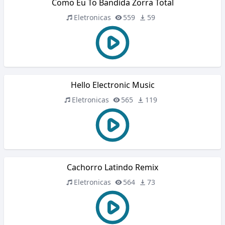
Como Eu To Bandida Zorra Total
Eletronicas
559
59
Hello Electronic Music
Eletronicas
565
119
Cachorro Latindo Remix
Eletronicas
564
73