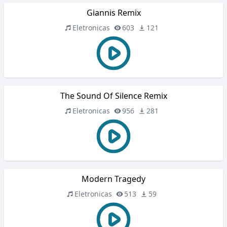
Giannis Remix
Eletronicas
603
121
The Sound Of Silence Remix
Eletronicas
956
281
Modern Tragedy
Eletronicas
513
59