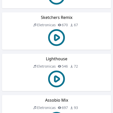
Sketchers Remix
Eletronicas
670
67
Lighthouse
Eletronicas
546
72
Assobio Mix
Eletronicas
697
93