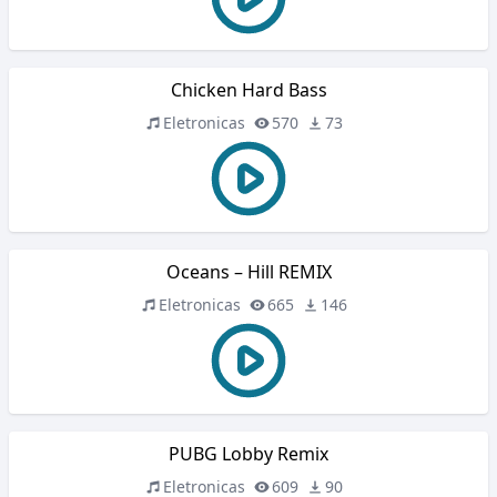
Chicken Hard Bass
Eletronicas
570
73
Oceans – Hill REMIX
Eletronicas
665
146
PUBG Lobby Remix
Eletronicas
609
90