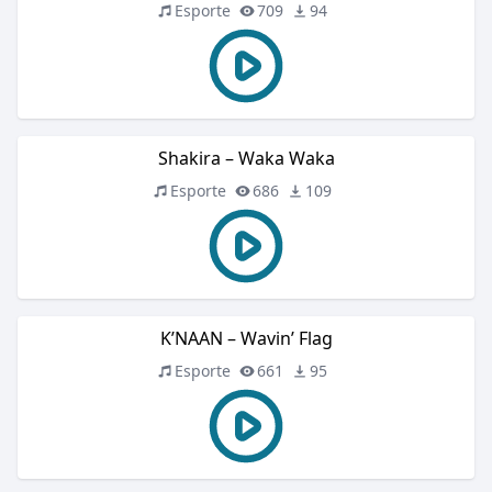
Esporte
709
94
Shakira – Waka Waka
Esporte
686
109
K’NAAN – Wavin’ Flag
Esporte
661
95