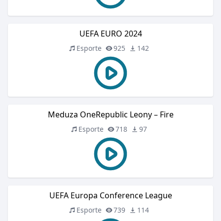
UEFA EURO 2024
Esporte
925
142
Meduza OneRepublic Leony – Fire
Esporte
718
97
UEFA Europa Conference League
Esporte
739
114