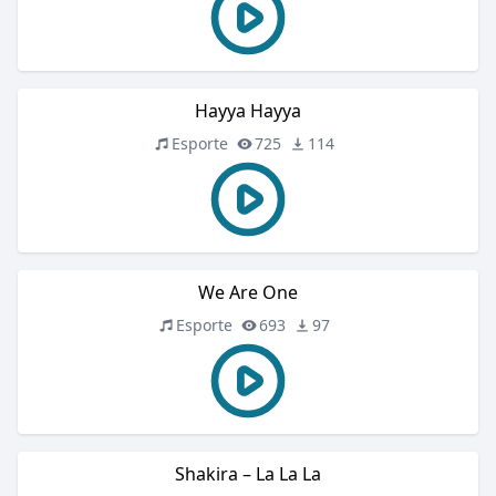
Hayya Hayya
Esporte
725
114
We Are One
Esporte
693
97
Shakira – La La La