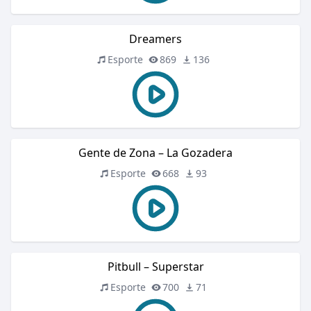
Dreamers
Esporte
869
136
Gente de Zona – La Gozadera
Esporte
668
93
Pitbull – Superstar
Esporte
700
71