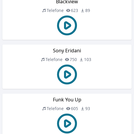
Blackview
Telefone
623
89
Sony Eridani
Telefone
750
103
Funk You Up
Telefone
605
93