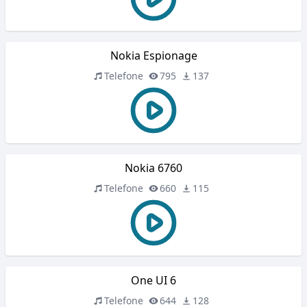
Nokia Espionage
Telefone
795
137
Nokia 6760
Telefone
660
115
One UI 6
Telefone
644
128