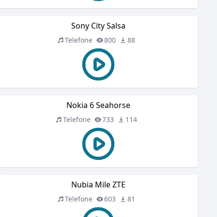
Sony City Salsa
Telefone
800
88
Nokia 6 Seahorse
Telefone
733
114
Nubia Mile ZTE
Telefone
603
81