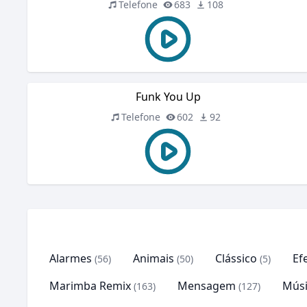
Telefone
683
108
Funk You Up
Telefone
602
92
Alarmes
Animais
Clássico
Ef
(56)
(50)
(5)
Marimba Remix
Mensagem
Músi
(163)
(127)