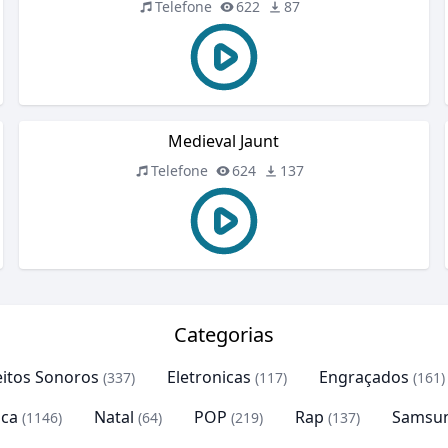
Telefone
622
87
Medieval Jaunt
Telefone
624
137
Categorias
eitos Sonoros
Eletronicas
Engraçados
(337)
(117)
(161)
ca
Natal
POP
Rap
Samsu
(1146)
(64)
(219)
(137)