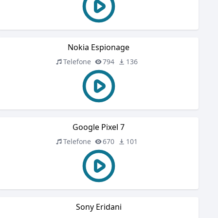
Nokia Espionage
Telefone
794
136
Google Pixel 7
Telefone
670
101
Sony Eridani