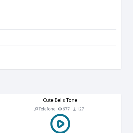
Cute Bells Tone
Telefone
677
127