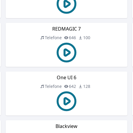
REDMAGIC 7
Telefone
646
100
One UI 6
Telefone
642
128
Blackview