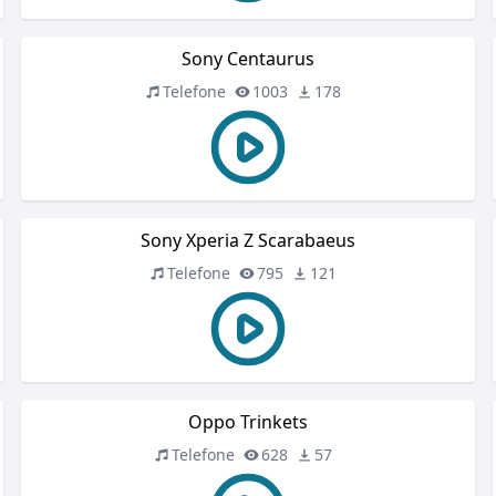
Sony Centaurus
Telefone
1003
178
Sony Xperia Z Scarabaeus
Telefone
795
121
Oppo Trinkets
Telefone
628
57