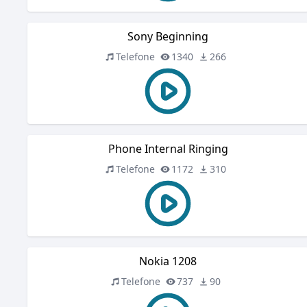
Sony Beginning
Telefone
1340
266
Phone Internal Ringing
Telefone
1172
310
Nokia 1208
Telefone
737
90