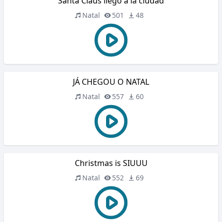
Santa Claus llegó a la ciudad
Natal
501
48
JÁ CHEGOU O NATAL
Natal
557
60
Christmas is SIUUU
Natal
552
69