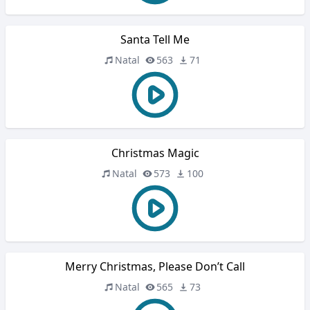
Santa Tell Me
Natal
563
71
Christmas Magic
Natal
573
100
Merry Christmas, Please Don’t Call
Natal
565
73