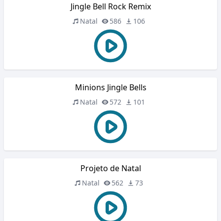
Jingle Bell Rock Remix
Natal
586
106
Minions Jingle Bells
Natal
572
101
Projeto de Natal
Natal
562
73