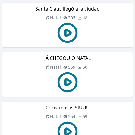
Santa Claus llegó a la ciudad
Natal
505
48
JÁ CHEGOU O NATAL
Natal
559
60
Christmas is SIUUU
Natal
554
69