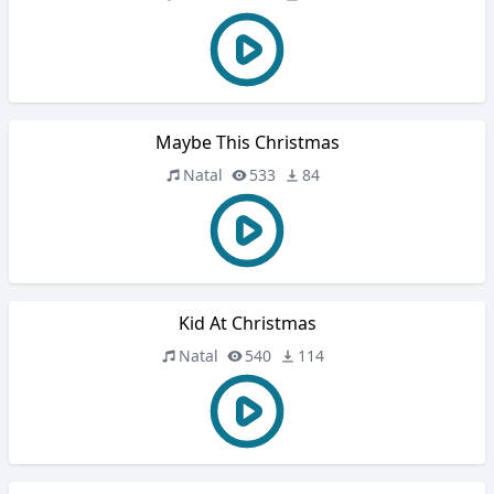
Maybe This Christmas
Natal
533
84
Kid At Christmas
Natal
540
114