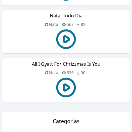
Natal Todo Dia
Natal
567
82
All I Gyatt For Chrizzmas Is You
Natal
536
90
Categorias