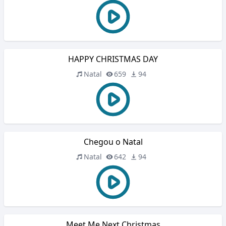
HAPPY CHRISTMAS DAY
Natal
659
94
Chegou o Natal
Natal
642
94
Meet Me Next Christmas