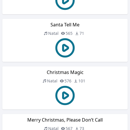
Santa Tell Me
Natal
565
71
Christmas Magic
Natal
576
101
Merry Christmas, Please Don’t Call
Natal
567
73