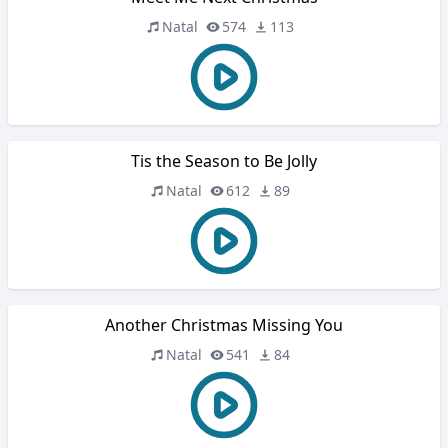
Natal
574
113
Tis the Season to Be Jolly
Natal
612
89
Another Christmas Missing You
Natal
541
84