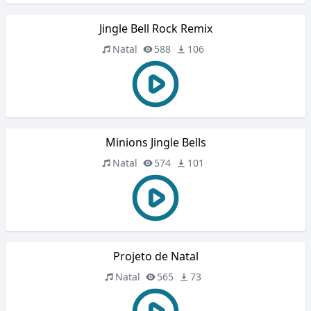
Jingle Bell Rock Remix
Natal
588
106
Minions Jingle Bells
Natal
574
101
Projeto de Natal
Natal
565
73