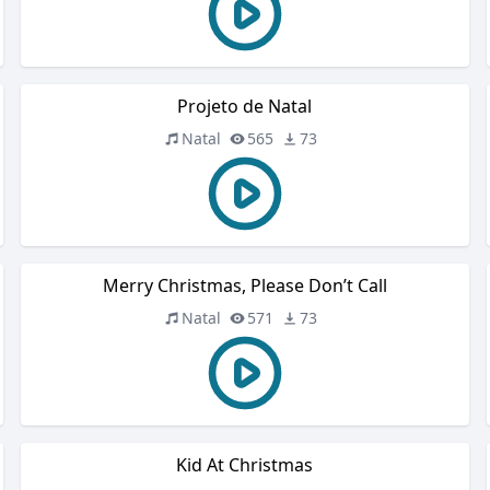
Projeto de Natal
Natal
565
73
Merry Christmas, Please Don’t Call
Natal
571
73
Kid At Christmas