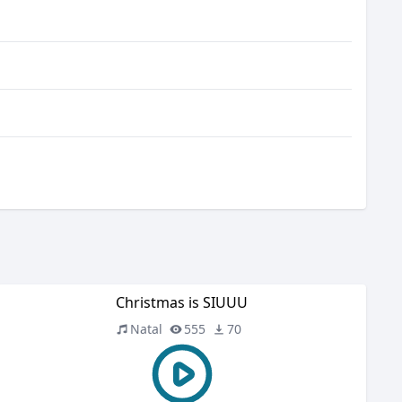
Christmas is SIUUU
Natal
555
70