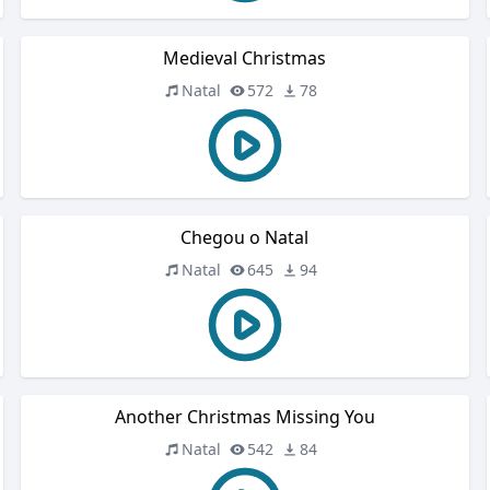
Medieval Christmas
Natal
572
78
Chegou o Natal
Natal
645
94
Another Christmas Missing You
Natal
542
84