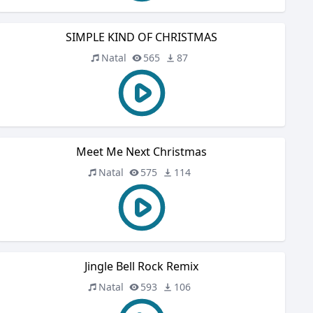
SIMPLE KIND OF CHRISTMAS
Natal
565
87
Meet Me Next Christmas
Natal
575
114
Jingle Bell Rock Remix
Natal
593
106