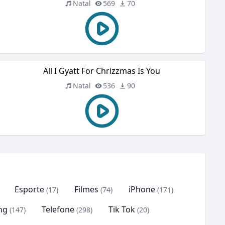
Natal
569
70
All I Gyatt For Chrizzmas Is You
Natal
536
90
Esporte
Filmes
iPhone
(17)
(74)
(171)
ng
Telefone
Tik Tok
(147)
(298)
(20)