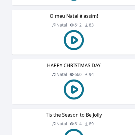
O meu Natal é assim!
Natal
612
83
HAPPY CHRISTMAS DAY
Natal
660
94
Tis the Season to Be Jolly
Natal
614
89