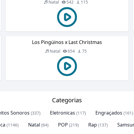
Natal
542
115
Los Pingüinos x Last Christmas
Natal
654
75
Categorias
eitos Sonoros
Eletronicas
Engraçados
(337)
(117)
(161)
ca
Natal
POP
Rap
Samsu
(1146)
(64)
(219)
(137)