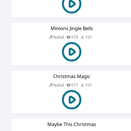
Minions Jingle Bells
Natal
575
101
Christmas Magic
Natal
577
101
Maybe This Christmas