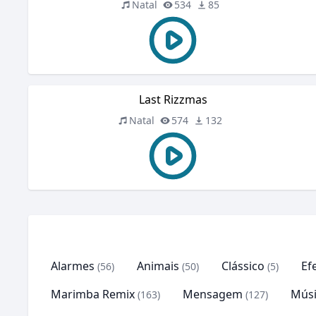
Natal
534
85
Last Rizzmas
Natal
574
132
Alarmes
Animais
Clássico
Ef
(56)
(50)
(5)
Marimba Remix
Mensagem
Músi
(163)
(127)