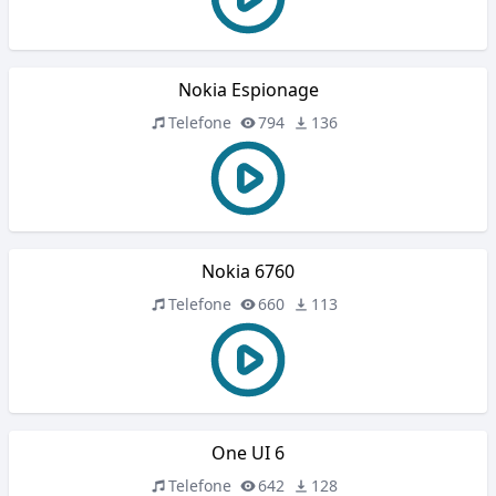
Nokia Espionage
Telefone
794
136
Nokia 6760
Telefone
660
113
One UI 6
Telefone
642
128