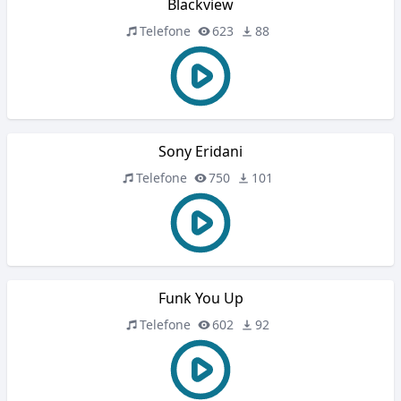
Blackview
Telefone
623
88
Sony Eridani
Telefone
750
101
Funk You Up
Telefone
602
92