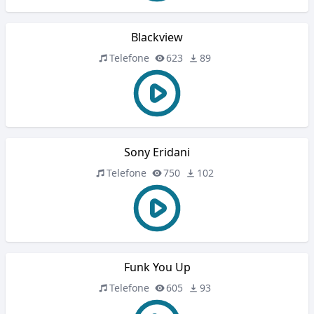
Blackview
Telefone
623
89
Sony Eridani
Telefone
750
102
Funk You Up
Telefone
605
93