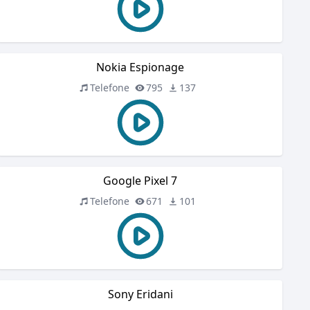
Nokia Espionage
Telefone
795
137
Google Pixel 7
Telefone
671
101
Sony Eridani