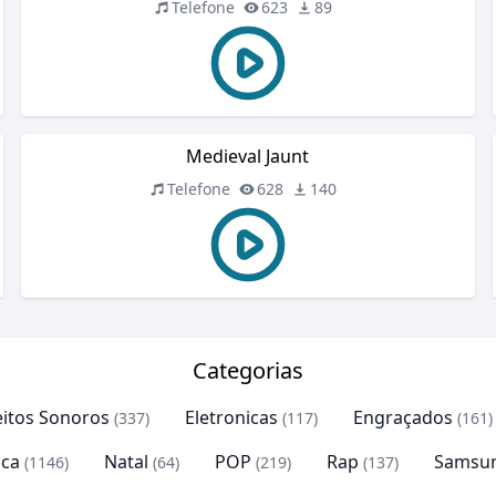
Telefone
623
89
Medieval Jaunt
Telefone
628
140
Categorias
eitos Sonoros
Eletronicas
Engraçados
(337)
(117)
(161)
ca
Natal
POP
Rap
Samsu
(1146)
(64)
(219)
(137)