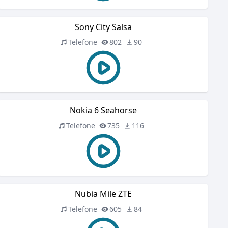
Sony City Salsa
Telefone
802
90
Nokia 6 Seahorse
Telefone
735
116
Nubia Mile ZTE
Telefone
605
84