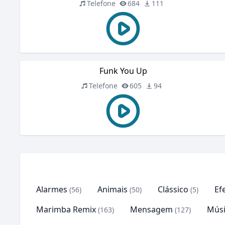
Telefone
684
111
Funk You Up
Telefone
605
94
Alarmes
Animais
Clássico
Ef
(56)
(50)
(5)
Marimba Remix
Mensagem
Músi
(163)
(127)