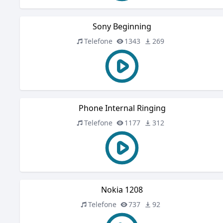
Sony Beginning
Telefone
1343
269
Phone Internal Ringing
Telefone
1177
312
Nokia 1208
Telefone
737
92