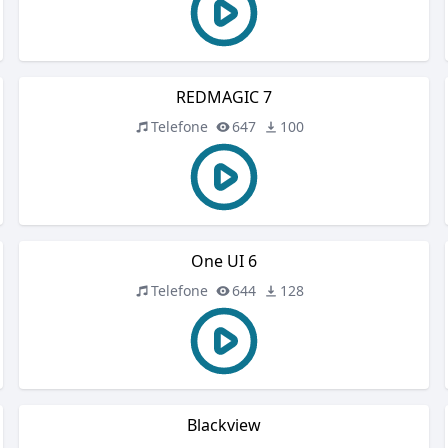
REDMAGIC 7
Telefone
647
100
One UI 6
Telefone
644
128
Blackview