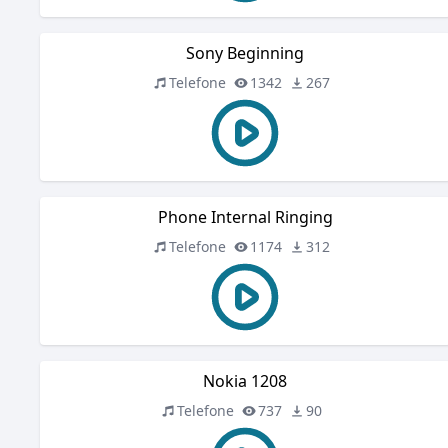
Sony Beginning
Telefone
1342
267
Phone Internal Ringing
Telefone
1174
312
Nokia 1208
Telefone
737
90