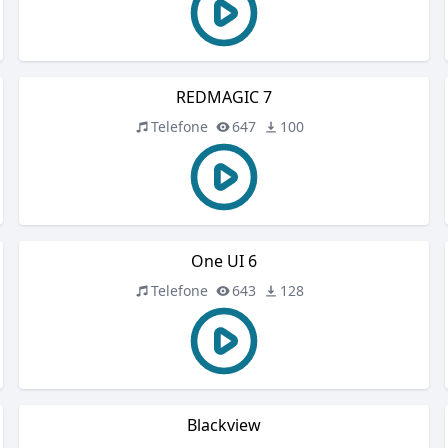
REDMAGIC 7
Telefone
647
100
One UI 6
Telefone
643
128
Blackview