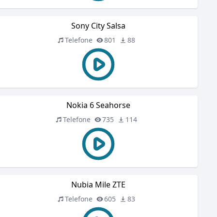
Sony City Salsa
Telefone
801
88
Nokia 6 Seahorse
Telefone
735
114
Nubia Mile ZTE
Telefone
605
83