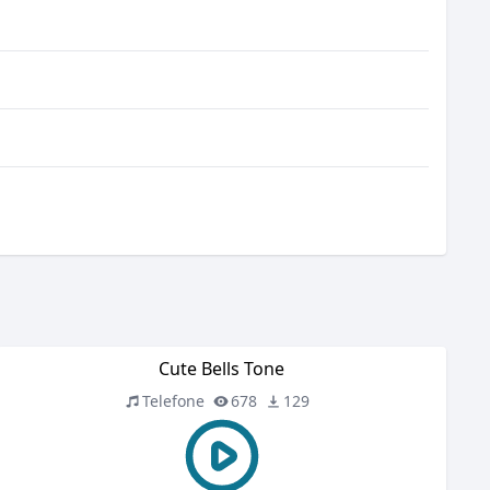
Cute Bells Tone
Telefone
678
129