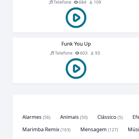
Telefone
684
109
Funk You Up
Telefone
603
93
Alarmes
Animais
Clássico
Ef
(56)
(50)
(5)
Marimba Remix
Mensagem
Músi
(163)
(127)