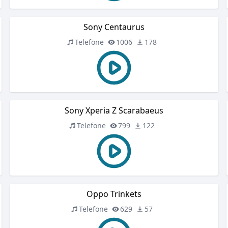
Sony Centaurus
Telefone
1006
178
Sony Xperia Z Scarabaeus
Telefone
799
122
Oppo Trinkets
Telefone
629
57