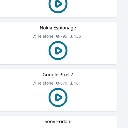
Nokia Espionage
Telefone
795
136
Google Pixel 7
Telefone
670
101
Sony Eridani