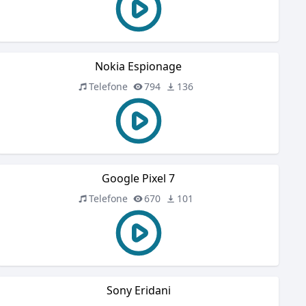
Nokia Espionage
Telefone
794
136
Google Pixel 7
Telefone
670
101
Sony Eridani