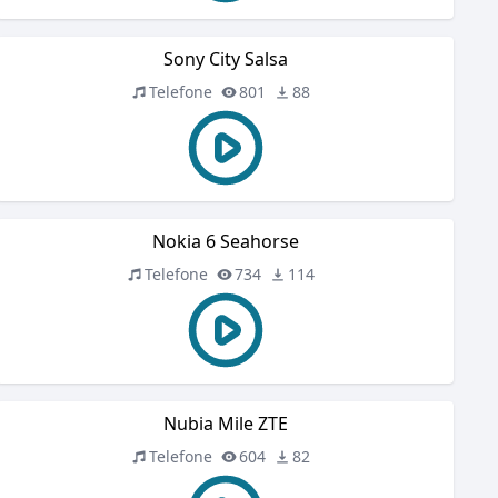
Sony City Salsa
Telefone
801
88
Nokia 6 Seahorse
Telefone
734
114
Nubia Mile ZTE
Telefone
604
82