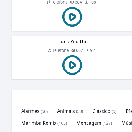
Telefone
684
108
Funk You Up
Telefone
602
92
Alarmes
Animais
Clássico
Ef
(56)
(50)
(5)
Marimba Remix
Mensagem
Músi
(163)
(127)