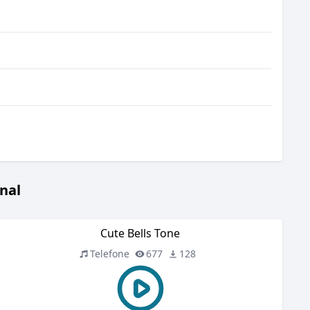
nal
Cute Bells Tone
Telefone
677
128