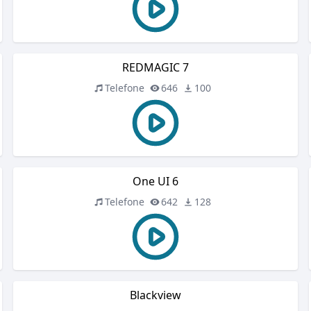
REDMAGIC 7
Telefone
646
100
One UI 6
Telefone
642
128
Blackview