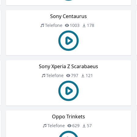
Sony Centaurus
Telefone
1003
178
Sony Xperia Z Scarabaeus
Telefone
797
121
Oppo Trinkets
Telefone
629
57