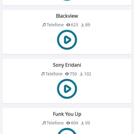
Blackview
Telefone
623
89
Sony Eridani
Telefone
750
102
Funk You Up
Telefone
604
93