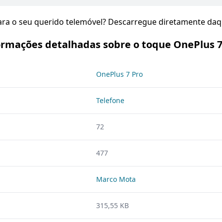
para o seu querido telemóvel? Descarregue diretamente daq
ormações detalhadas sobre o toque OnePlus 7
OnePlus 7 Pro
Telefone
72
477
Marco Mota
315,55 KB