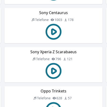
Sony Centaurus
Telefone
1003
178
Sony Xperia Z Scarabaeus
Telefone
796
121
Oppo Trinkets
Telefone
628
57