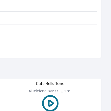
Cute Bells Tone
Telefone
677
128