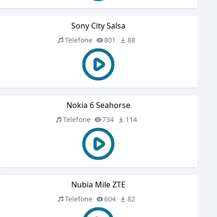
Sony City Salsa
Telefone
801
88
Nokia 6 Seahorse
Telefone
734
114
Nubia Mile ZTE
Telefone
604
82