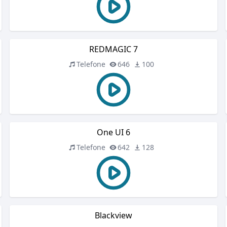
REDMAGIC 7
Telefone
646
100
One UI 6
Telefone
642
128
Blackview