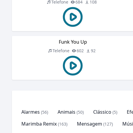
Telefone
684
108
Funk You Up
Telefone
602
92
Alarmes
Animais
Clássico
Ef
(56)
(50)
(5)
Marimba Remix
Mensagem
Músi
(163)
(127)