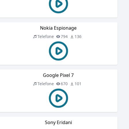
Nokia Espionage
Telefone
794
136
Google Pixel 7
Telefone
670
101
Sony Eridani