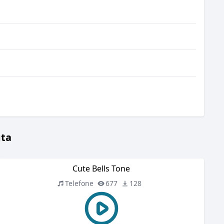
gta
Cute Bells Tone
Telefone
677
128