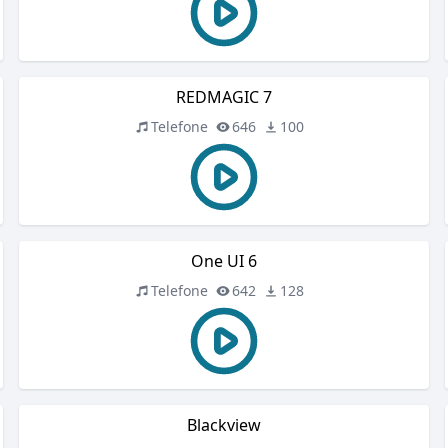
REDMAGIC 7
Telefone
646
100
One UI 6
Telefone
642
128
Blackview