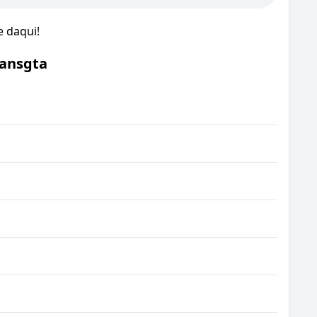
e daqui!
Gansgta