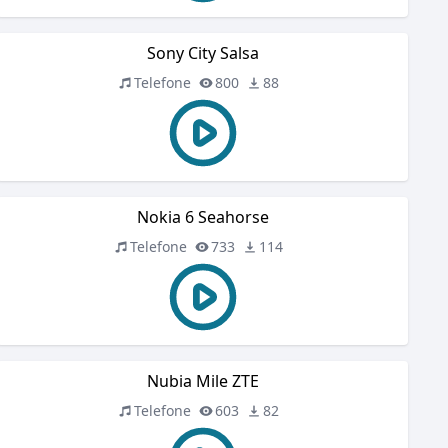
Sony City Salsa
Telefone
800
88
Nokia 6 Seahorse
Telefone
733
114
Nubia Mile ZTE
Telefone
603
82