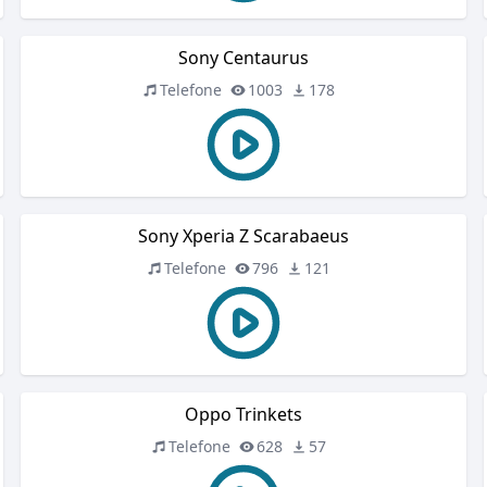
Sony Centaurus
Telefone
1003
178
Sony Xperia Z Scarabaeus
Telefone
796
121
Oppo Trinkets
Telefone
628
57