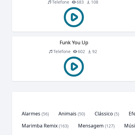
Telefone
683
108
Funk You Up
Telefone
602
92
Alarmes
Animais
Clássico
Ef
(56)
(50)
(5)
Marimba Remix
Mensagem
Músi
(163)
(127)