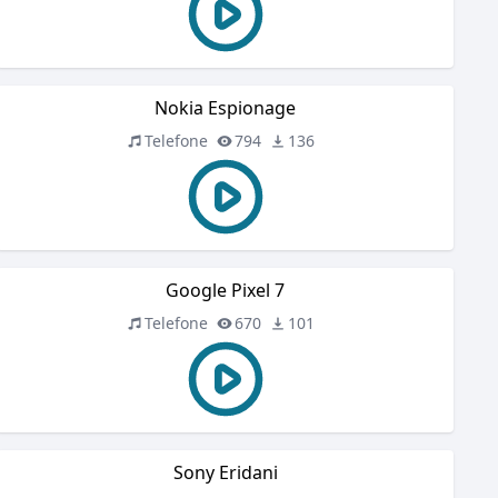
Nokia Espionage
Telefone
794
136
Google Pixel 7
Telefone
670
101
Sony Eridani