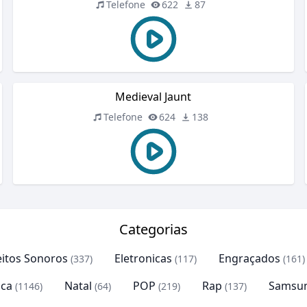
Telefone
622
87
Medieval Jaunt
Telefone
624
138
Categorias
eitos Sonoros
Eletronicas
Engraçados
(337)
(117)
(161)
ca
Natal
POP
Rap
Samsu
(1146)
(64)
(219)
(137)