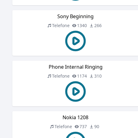
Sony Beginning
Telefone
1340
266
Phone Internal Ringing
Telefone
1174
310
Nokia 1208
Telefone
737
90