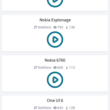
Nokia Espionage
Telefone
795
136
Nokia 6760
Telefone
660
113
One UI 6
Telefone
643
128