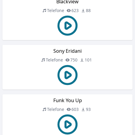
Blackview
Telefone
623
88
Sony Eridani
Telefone
750
101
Funk You Up
Telefone
603
93