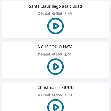
Santa Claus llegó a la ciudad
Natal
506
49
JÁ CHEGOU O NATAL
Natal
560
61
Christmas is SIUUU
Natal
556
70