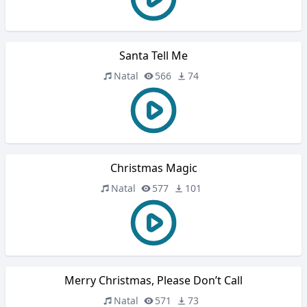
Santa Tell Me
Natal
566
74
Christmas Magic
Natal
577
101
Merry Christmas, Please Don’t Call
Natal
571
73