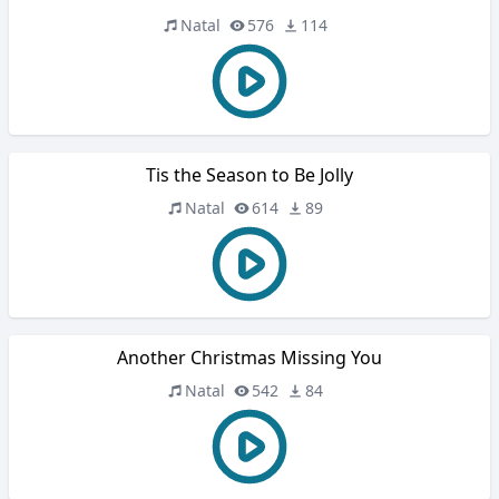
Natal
576
114
Tis the Season to Be Jolly
Natal
614
89
Another Christmas Missing You
Natal
542
84