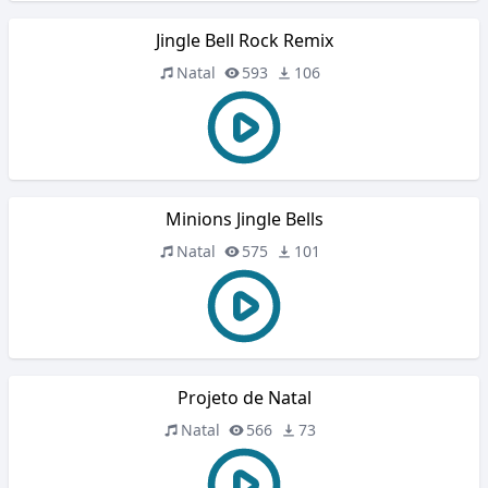
Jingle Bell Rock Remix
Natal
593
106
Minions Jingle Bells
Natal
575
101
Projeto de Natal
Natal
566
73