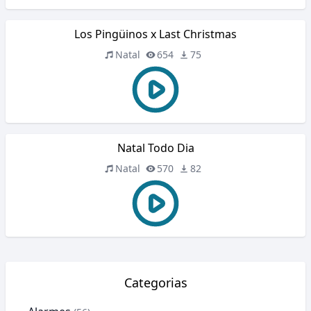
Los Pingüinos x Last Christmas
Natal
654
75
Natal Todo Dia
Natal
570
82
Categorias