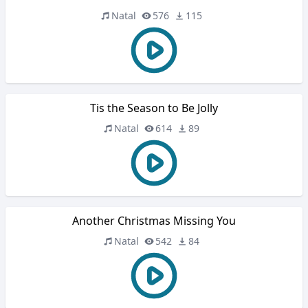
Natal
576
115
Tis the Season to Be Jolly
Natal
614
89
Another Christmas Missing You
Natal
542
84