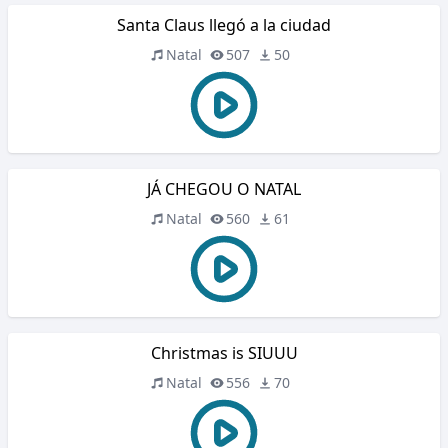
Santa Claus llegó a la ciudad
Natal
507
50
JÁ CHEGOU O NATAL
Natal
560
61
Christmas is SIUUU
Natal
556
70