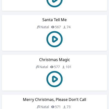
Santa Tell Me
Natal
567
74
Christmas Magic
Natal
577
101
Merry Christmas, Please Don’t Call
Natal
571
73