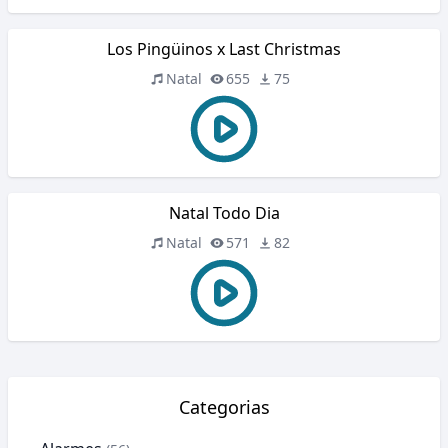
Los Pingüinos x Last Christmas
Natal
655
75
Natal Todo Dia
Natal
571
82
Categorias