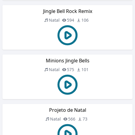
Jingle Bell Rock Remix
Natal
594
106
Minions Jingle Bells
Natal
575
101
Projeto de Natal
Natal
566
73