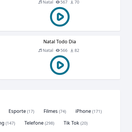
Natal
567
70
Natal Todo Dia
Natal
566
82
Esporte
Filmes
iPhone
(17)
(74)
(171)
ng
Telefone
Tik Tok
(147)
(298)
(20)