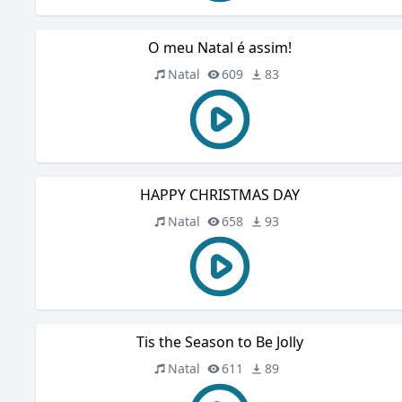
O meu Natal é assim!
Natal
609
83
HAPPY CHRISTMAS DAY
Natal
658
93
Tis the Season to Be Jolly
Natal
611
89