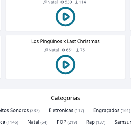
Natal
539
114
Los Pingüinos x Last Christmas
Natal
651
75
Categorias
eitos Sonoros
Eletronicas
Engraçados
(337)
(117)
(161)
ca
Natal
POP
Rap
Samsu
(1146)
(64)
(219)
(137)