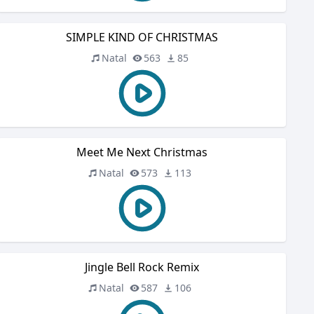
SIMPLE KIND OF CHRISTMAS
Natal
563
85
Meet Me Next Christmas
Natal
573
113
Jingle Bell Rock Remix
Natal
587
106