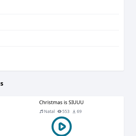
ls
Christmas is SIUUU
Natal
553
69