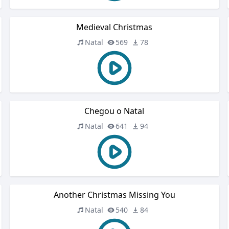
Medieval Christmas
Natal
569
78
Chegou o Natal
Natal
641
94
Another Christmas Missing You
Natal
540
84