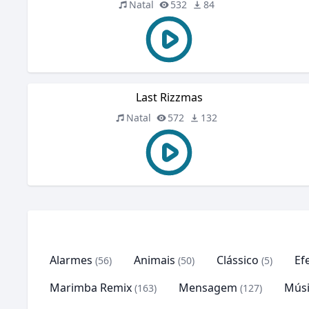
Natal
532
84
Last Rizzmas
Natal
572
132
Alarmes
Animais
Clássico
Ef
(56)
(50)
(5)
Marimba Remix
Mensagem
Músi
(163)
(127)