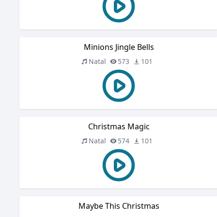
Minions Jingle Bells
Natal
573
101
Christmas Magic
Natal
574
101
Maybe This Christmas