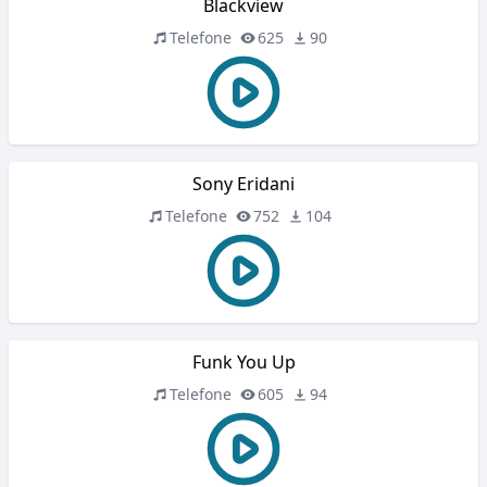
Blackview
Telefone
625
90
Sony Eridani
Telefone
752
104
Funk You Up
Telefone
605
94