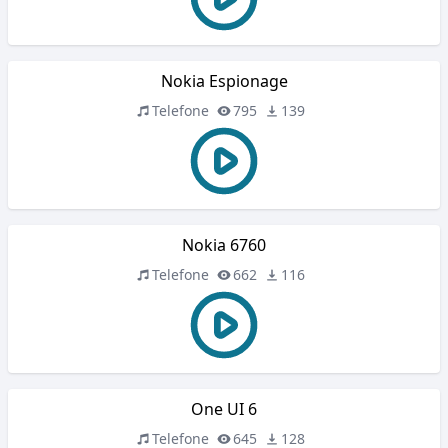
Nokia Espionage
Telefone
795
139
Nokia 6760
Telefone
662
116
One UI 6
Telefone
645
128