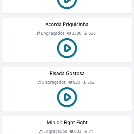
Acorda Priguicinha
Engraçados
3380
638
Risada Gostosa
Engraçados
820
202
Minion Fight Fight
Engraçados
633
71