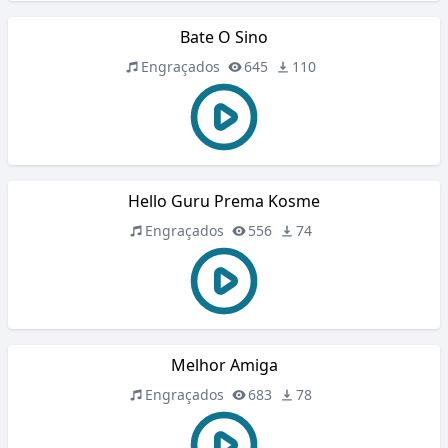
Bate O Sino
Engraçados
645
110
Hello Guru Prema Kosme
Engraçados
556
74
Melhor Amiga
Engraçados
683
78