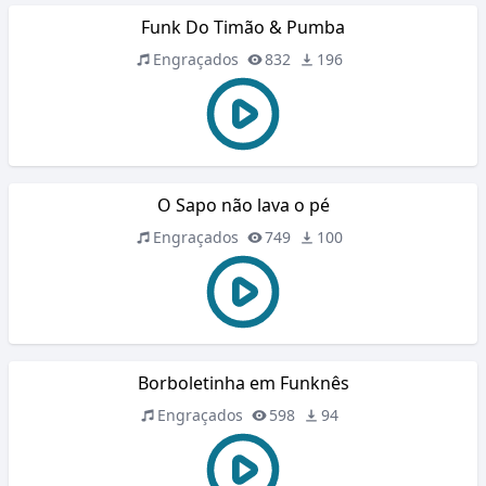
Funk Do Timão & Pumba
Engraçados
832
196
O Sapo não lava o pé
Engraçados
749
100
Borboletinha em Funknês
Engraçados
598
94