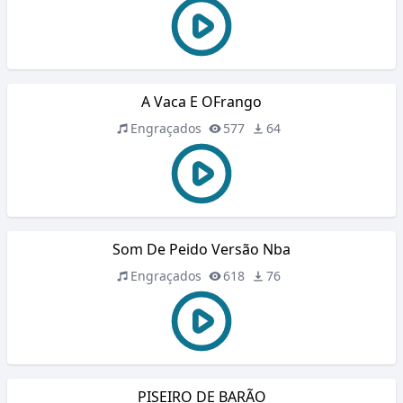
A Vaca E OFrango
Engraçados
577
64
Som De Peido Versão Nba
Engraçados
618
76
PISEIRO DE BARÃO