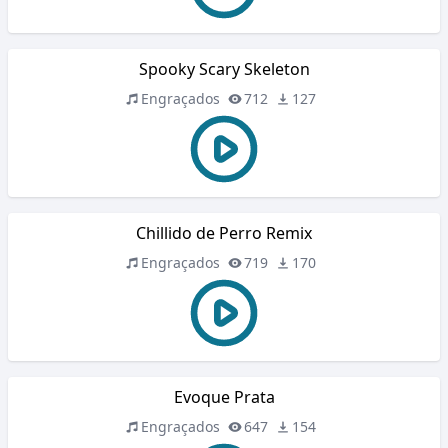
Spooky Scary Skeleton
Engraçados
712
127
Chillido de Perro Remix
Engraçados
719
170
Evoque Prata
Engraçados
647
154