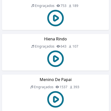
Engraçados
753
189
Hiena Rindo
Engraçados
643
107
Menino De Papai
Engraçados
1537
393