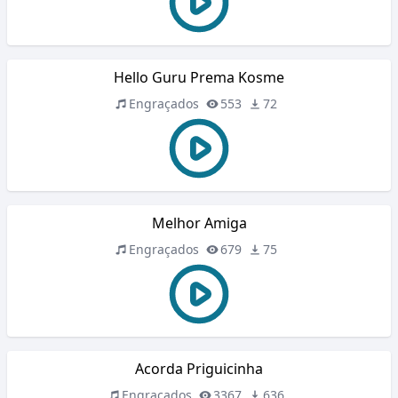
Hello Guru Prema Kosme
Engraçados
553
72
Melhor Amiga
Engraçados
679
75
Acorda Priguicinha
Engraçados
3367
636