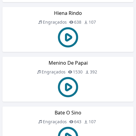
Hiena Rindo
Engraçados
638
107
Menino De Papai
Engraçados
1530
392
Bate O Sino
Engraçados
643
107