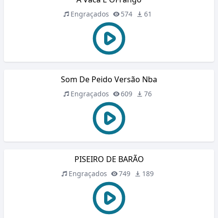
Engraçados
574
61
Som De Peido Versão Nba
Engraçados
609
76
PISEIRO DE BARÃO
Engraçados
749
189