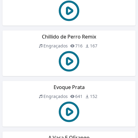
Chillido de Perro Remix
Engraçados
716
167
Evoque Prata
Engraçados
641
152
A Vaca E OFrango