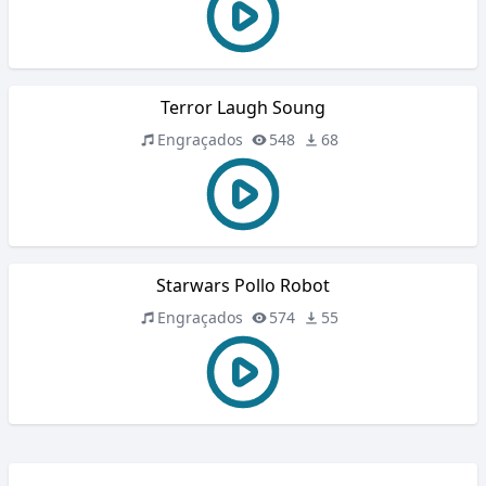
Terror Laugh Soung
Engraçados
548
68
Starwars Pollo Robot
Engraçados
574
55