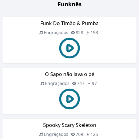
Funknês
Funk Do Timão & Pumba
Engraçados
828
193
O Sapo não lava o pé
Engraçados
747
97
Spooky Scary Skeleton
Engraçados
709
125