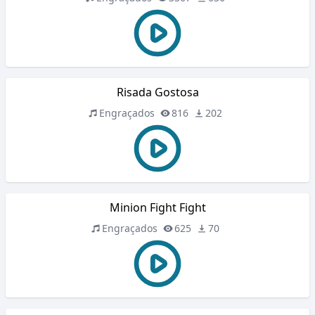
Risada Gostosa
Engraçados
816
202
Minion Fight Fight
Engraçados
625
70