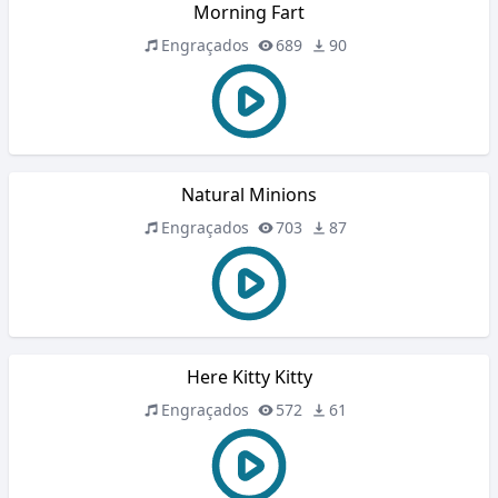
Morning Fart
Engraçados
689
90
Natural Minions
Engraçados
703
87
Here Kitty Kitty
Engraçados
572
61