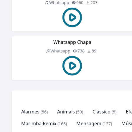
Whatsapp
960
203
Whatsapp Chapa
Whatsapp
738
89
Alarmes
Animais
Clássico
Ef
(56)
(50)
(5)
Marimba Remix
Mensagem
Músi
(163)
(127)