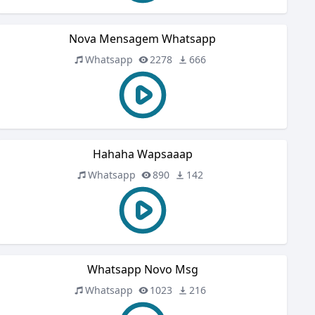
Nova Mensagem Whatsapp
Whatsapp
2278
666
Hahaha Wapsaaap
Whatsapp
890
142
Whatsapp Novo Msg
Whatsapp
1023
216