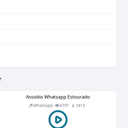
r
Assobio Whatsapp Estourado
Whatsapp
6797
1813