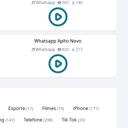
Whatsapp
767
140
Whatsapp Apito Novo
Whatsapp
922
217
Esporte
Filmes
iPhone
(17)
(74)
(171)
ng
Telefone
Tik Tok
(147)
(298)
(20)