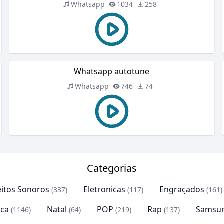
Whatsapp
1034
258
Whatsapp autotune
Whatsapp
746
74
Categorias
eitos Sonoros
Eletronicas
Engraçados
(337)
(117)
(161)
ca
Natal
POP
Rap
Samsu
(1146)
(64)
(219)
(137)