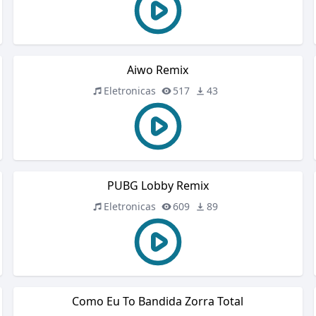
Aiwo Remix
Eletronicas
517
43
PUBG Lobby Remix
Eletronicas
609
89
Como Eu To Bandida Zorra Total