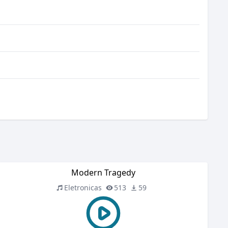
Modern Tragedy
Eletronicas
513
59