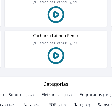
Eletronicas
559
59
Cachorro Latindo Remix
Eletronicas
560
73
Categorias
eitos Sonoros
Eletronicas
Engraçados
(337)
(117)
(161)
ca
Natal
POP
Rap
Samsu
(1146)
(64)
(219)
(137)