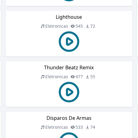
Lighthouse
Eletronicas
545
72
Thunder Beatz Remix
Eletronicas
477
55
Disparos De Armas
Eletronicas
533
74