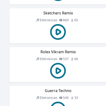
Sketchers Remix
Eletronicas
669
65
Rolex Vikram Remix
Eletronicas
537
66
Guerra Techno
Eletronicas
549
33