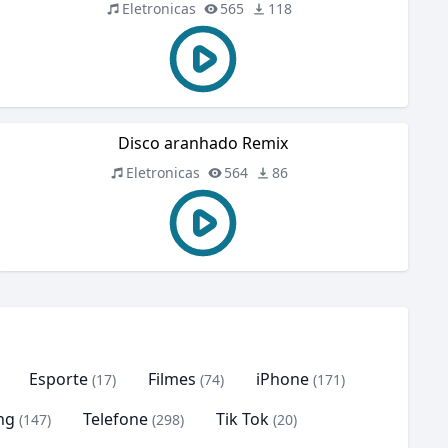
Eletronicas
565
118
Disco aranhado Remix
Eletronicas
564
86
Esporte
Filmes
iPhone
(17)
(74)
(171)
ng
Telefone
Tik Tok
(147)
(298)
(20)