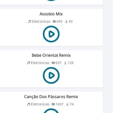
Assobio Mix
Eletronicas
695
93
Bebe Oriental Remix
Eletronicas
637
126
Canção Dos Pássaros Remix
Eletronicas
1437
74