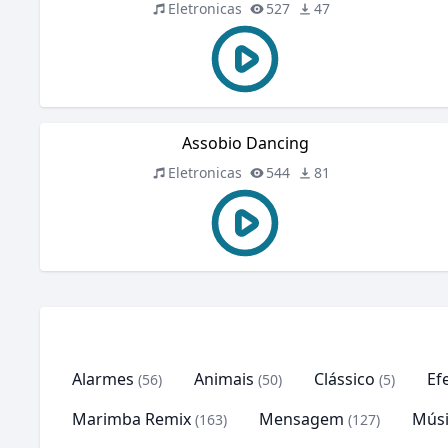
Eletronicas
527
47
Assobio Dancing
Eletronicas
544
81
Alarmes
Animais
Clássico
Ef
(56)
(50)
(5)
Marimba Remix
Mensagem
Músi
(163)
(127)