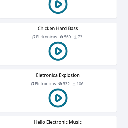
Chicken Hard Bass
Eletronicas
569
73
Eletronica Explosion
Eletronicas
532
106
Hello Electronic Music