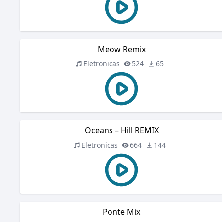
Meow Remix
Eletronicas
524
65
Oceans – Hill REMIX
Eletronicas
664
144
Ponte Mix