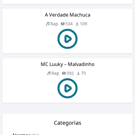
A Verdade Machuca
Rap
534
109
MC Luuky – Malvadinho
Rap
592
75
Categorias