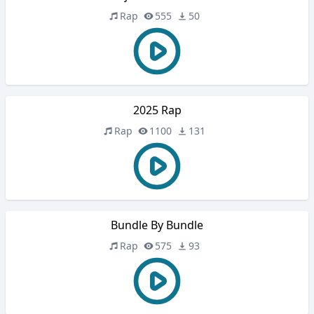
Rap
555
50
2025 Rap
Rap
1100
131
Bundle By Bundle
Rap
575
93