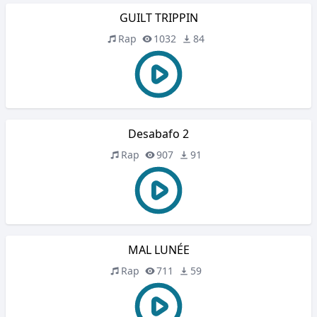
GUILT TRIPPIN
Rap
1032
84
Desabafo 2
Rap
907
91
MAL LUNÉE
Rap
711
59