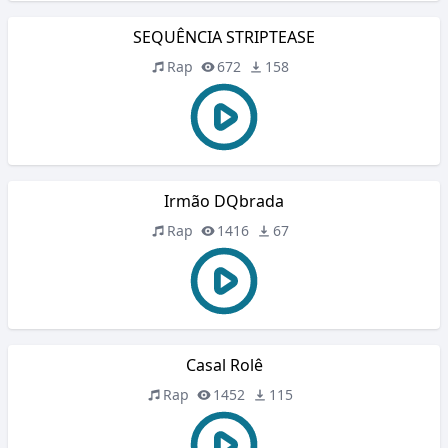
SEQUÊNCIA STRIPTEASE
Rap
672
158
Irmão DQbrada
Rap
1416
67
Casal Rolê
Rap
1452
115