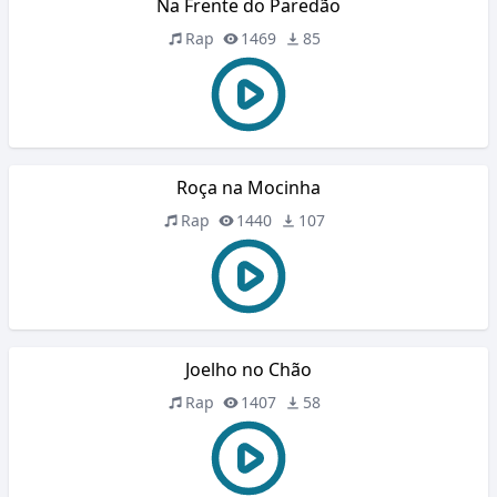
Na Frente do Paredão
Rap
1469
85
Roça na Mocinha
Rap
1440
107
Joelho no Chão
Rap
1407
58