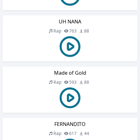
UH NANA
Rap
763
88
Made of Gold
Rap
593
88
FERNANDITO
Rap
617
44