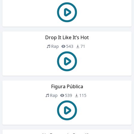
Drop It Like It’s Hot
Rap
543
71
Figura Pública
Rap
539
115