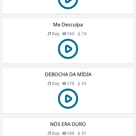
Me Desculpa
Rap
560
74
DEBOCHA DA MÍDIA
Rap
578
65
NÓS ERA DURO
Rap
588
81