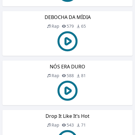
DEBOCHA DA MÍDIA
Rap
579
65
NÓS ERA DURO
Rap
588
81
Drop It Like It’s Hot
Rap
543
71