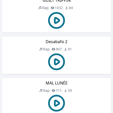
GUILT TRIPPIN
Rap
1032
84
Desabafo 2
Rap
907
91
MAL LUNÉE
Rap
711
59