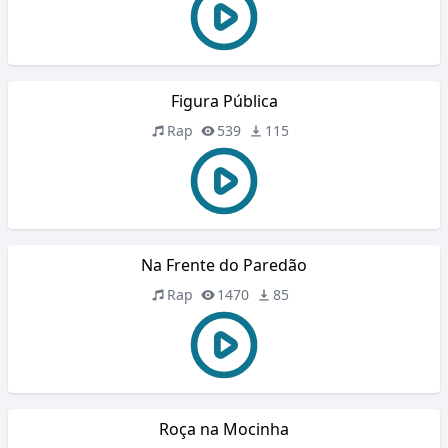
Figura Pública
Rap
539
115
Na Frente do Paredão
Rap
1470
85
Roça na Mocinha