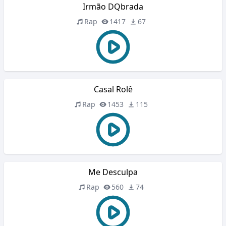
Irmão DQbrada
Rap
1417
67
Casal Rolê
Rap
1453
115
Me Desculpa
Rap
560
74