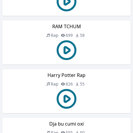
RAM TCHUM
Rap
699
58
Harry Potter Rap
Rap
826
55
Dja bu cumi oxi
Rap
555
50