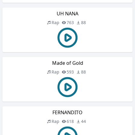
UH NANA
Rap
763
88
Made of Gold
Rap
593
88
FERNANDITO
Rap
618
44