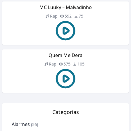
MC Luuky – Malvadinho
Rap
592
75
Quem Me Dera
Rap
575
105
Categorias
Alarmes
(56)