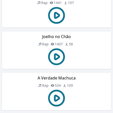
Rap
1441
107
Joelho no Chão
Rap
1407
58
A Verdade Machuca
Rap
534
109