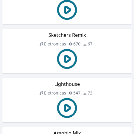
Sketchers Remix
Eletronicas
670
67
Lighthouse
Eletronicas
547
73
Assobio Mix