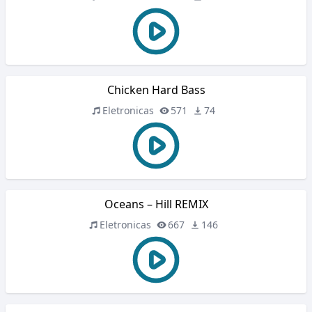
Chicken Hard Bass
Eletronicas
571
74
Oceans – Hill REMIX
Eletronicas
667
146