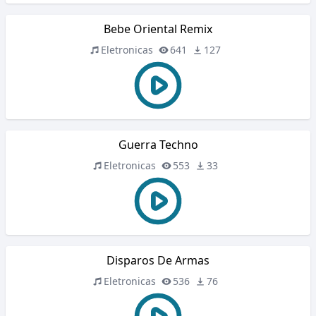
Bebe Oriental Remix
Eletronicas
641
127
Guerra Techno
Eletronicas
553
33
Disparos De Armas
Eletronicas
536
76