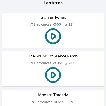
Lanterns
Giannis Remix
Eletronicas
604
121
The Sound Of Silence Remix
Eletronicas
958
283
Modern Tragedy
Eletronicas
514
59