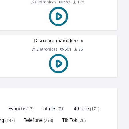
Eletronicas
562
118
Disco aranhado Remix
Eletronicas
561
86
Esporte
Filmes
iPhone
(17)
(74)
(171)
ng
Telefone
Tik Tok
(147)
(298)
(20)