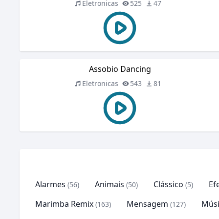
Eletronicas
525
47
Assobio Dancing
Eletronicas
543
81
Alarmes
Animais
Clássico
Ef
(56)
(50)
(5)
Marimba Remix
Mensagem
Músi
(163)
(127)