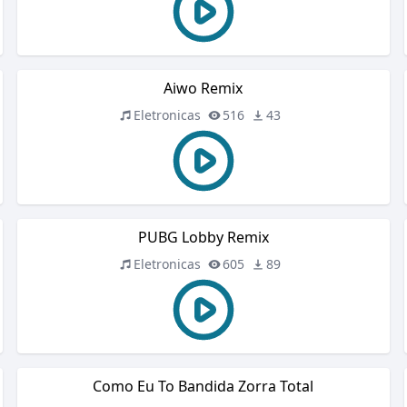
Aiwo Remix
Eletronicas
516
43
PUBG Lobby Remix
Eletronicas
605
89
Como Eu To Bandida Zorra Total