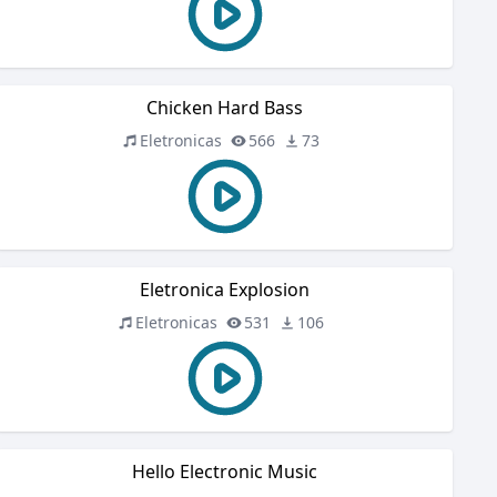
Chicken Hard Bass
Eletronicas
566
73
Eletronica Explosion
Eletronicas
531
106
Hello Electronic Music