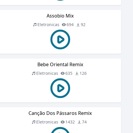
Assobio Mix
Eletronicas
694
92
Bebe Oriental Remix
Eletronicas
635
126
Canção Dos Pássaros Remix
Eletronicas
1432
74