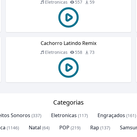
Eletronicas
557
59
Cachorro Latindo Remix
Eletronicas
558
73
Categorias
eitos Sonoros
Eletronicas
Engraçados
(337)
(117)
(161)
ca
Natal
POP
Rap
Samsu
(1146)
(64)
(219)
(137)