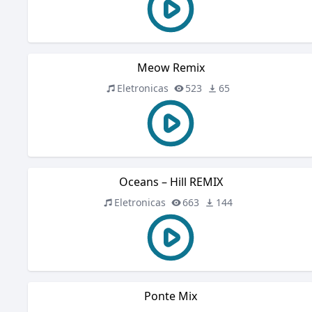
Meow Remix
Eletronicas
523
65
Oceans – Hill REMIX
Eletronicas
663
144
Ponte Mix