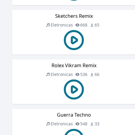
Sketchers Remix
Eletronicas
668
65
Rolex Vikram Remix
Eletronicas
536
66
Guerra Techno
Eletronicas
548
33