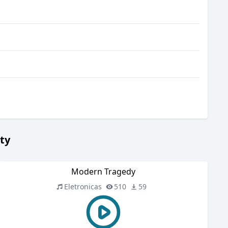
ty
Modern Tragedy
Eletronicas
510
59