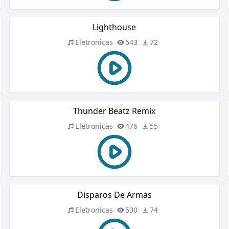
Lighthouse
Eletronicas
543
72
Thunder Beatz Remix
Eletronicas
476
55
Disparos De Armas
Eletronicas
530
74