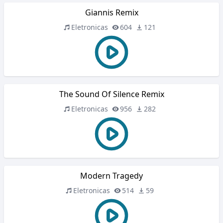
Giannis Remix
Eletronicas
604
121
The Sound Of Silence Remix
Eletronicas
956
282
Modern Tragedy
Eletronicas
514
59