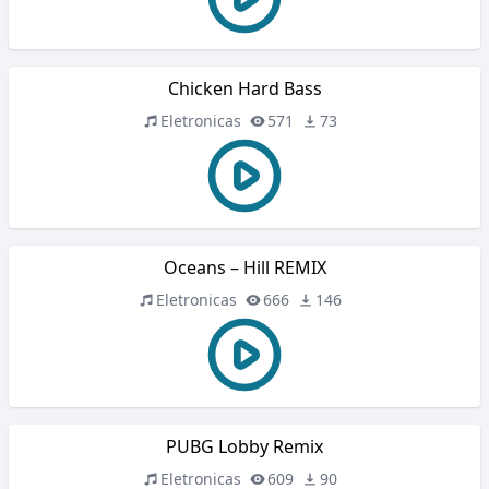
Chicken Hard Bass
Eletronicas
571
73
Oceans – Hill REMIX
Eletronicas
666
146
PUBG Lobby Remix
Eletronicas
609
90