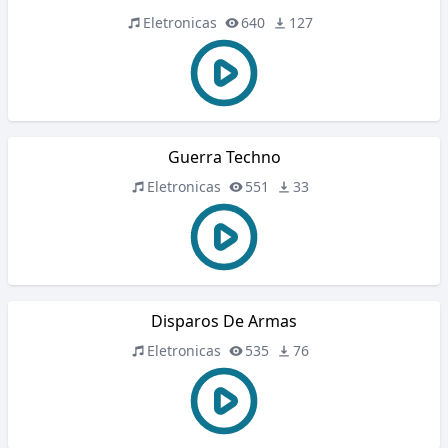
Eletronicas
640
127
Guerra Techno
Eletronicas
551
33
Disparos De Armas
Eletronicas
535
76