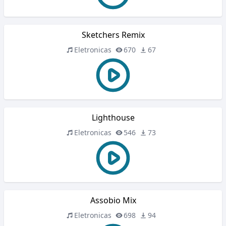
Sketchers Remix
Eletronicas
670
67
Lighthouse
Eletronicas
546
73
Assobio Mix
Eletronicas
698
94