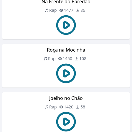
Na Frente do Paredão
Rap
1477
86
Roça na Mocinha
Rap
1450
108
Joelho no Chão
Rap
1420
58