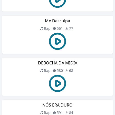
Me Desculpa
Rap
561
77
DEBOCHA DA MÍDIA
Rap
580
68
NÓS ERA DURO
Rap
591
84