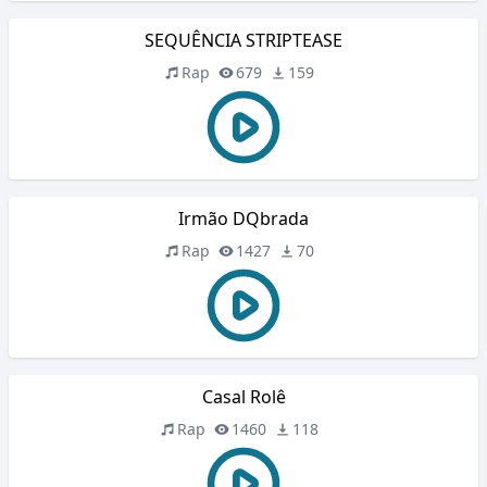
SEQUÊNCIA STRIPTEASE
Rap
679
159
Irmão DQbrada
Rap
1427
70
Casal Rolê
Rap
1460
118