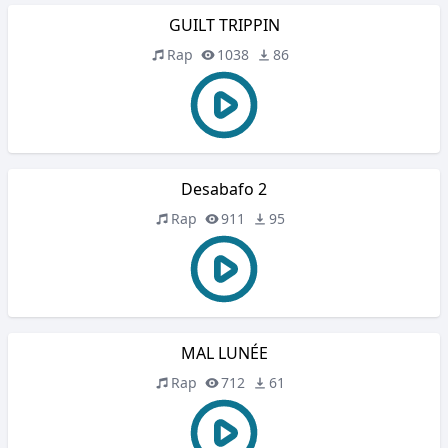
GUILT TRIPPIN
Rap
1038
86
Desabafo 2
Rap
911
95
MAL LUNÉE
Rap
712
61