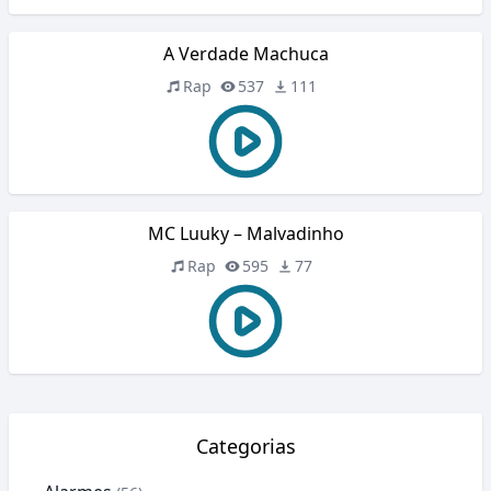
A Verdade Machuca
Rap
537
111
MC Luuky – Malvadinho
Rap
595
77
Categorias