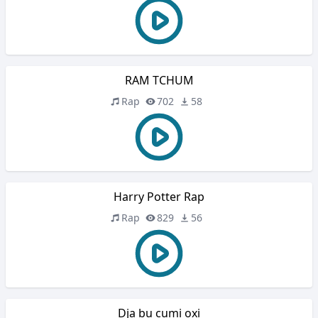
RAM TCHUM
Rap
702
58
Harry Potter Rap
Rap
829
56
Dja bu cumi oxi