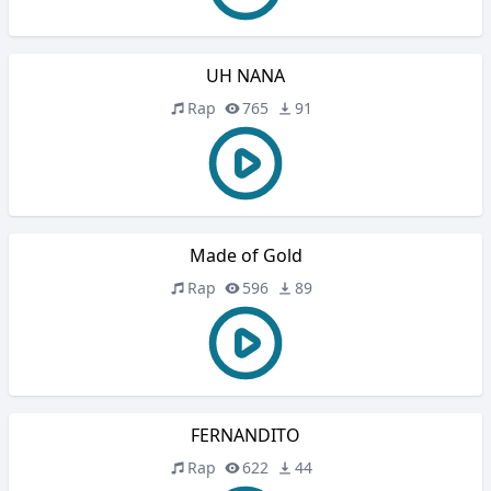
UH NANA
Rap
765
91
Made of Gold
Rap
596
89
FERNANDITO
Rap
622
44