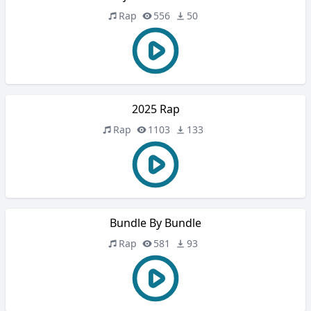
Rap
556
50
2025 Rap
Rap
1103
133
Bundle By Bundle
Rap
581
93