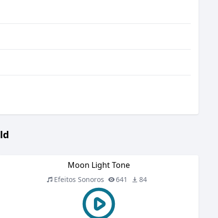
ld
Moon Light Tone
Efeitos Sonoros
641
84