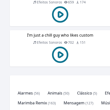
Efeitos Sonoros
659
174
I’m just a chill guy who likes custom
Efeitos Sonoros
702
151
Alarmes
Animais
Clássico
Ef
(56)
(50)
(5)
Marimba Remix
Mensagem
Músi
(163)
(127)