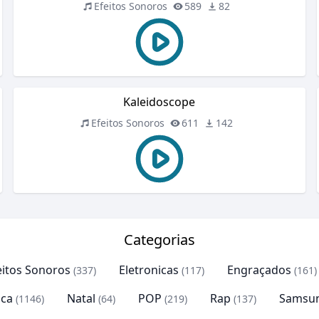
Efeitos Sonoros
589
82
Kaleidoscope
Efeitos Sonoros
611
142
Categorias
eitos Sonoros
Eletronicas
Engraçados
(337)
(117)
(161)
ca
Natal
POP
Rap
Samsu
(1146)
(64)
(219)
(137)