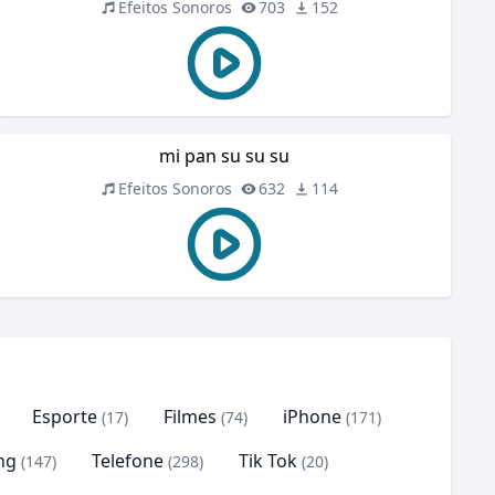
Efeitos Sonoros
703
152
mi pan su su su
Efeitos Sonoros
632
114
Esporte
Filmes
iPhone
(17)
(74)
(171)
ng
Telefone
Tik Tok
(147)
(298)
(20)