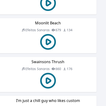
Moonlit Beach
Efeitos Sonoros
679
134
Swainsons Thrush
Efeitos Sonoros
660
176
I’m just a chill guy who likes custom