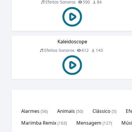
Efeitos Sonoros
590
84
Kaleidoscope
Efeitos Sonoros
612
143
Alarmes
Animais
Clássico
Ef
(56)
(50)
(5)
Marimba Remix
Mensagem
Músi
(163)
(127)