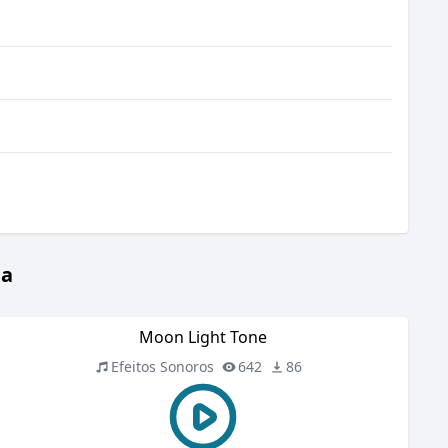
da
Moon Light Tone
Efeitos Sonoros
642
86