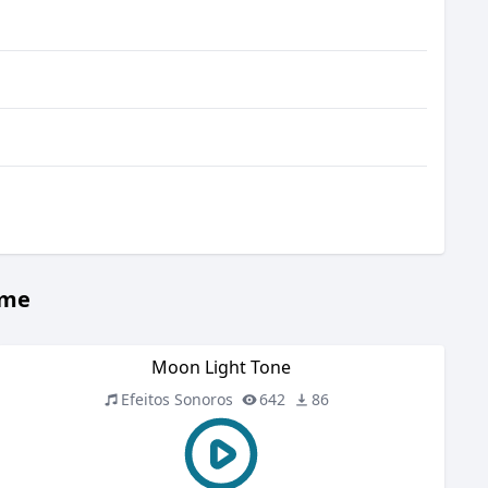
eme
Moon Light Tone
Efeitos Sonoros
642
86