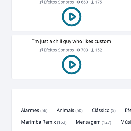
Efeitos Sonoros
660
175
I’m just a chill guy who likes custom
Efeitos Sonoros
703
152
Alarmes
Animais
Clássico
Ef
(56)
(50)
(5)
Marimba Remix
Mensagem
Músi
(163)
(127)