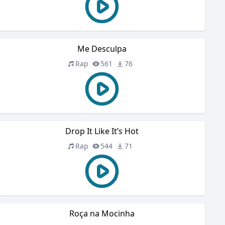
Me Desculpa
Rap
561
76
Drop It Like It’s Hot
Rap
544
71
Roça na Mocinha