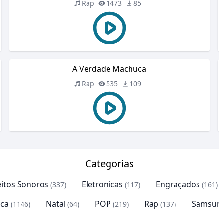
Rap
1473
85
A Verdade Machuca
Rap
535
109
Categorias
eitos Sonoros
Eletronicas
Engraçados
(337)
(117)
(161)
ca
Natal
POP
Rap
Samsu
(1146)
(64)
(219)
(137)