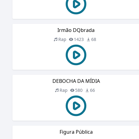
Irmão DQbrada
Rap
1423
68
DEBOCHA DA MÍDIA
Rap
580
66
Figura Pública