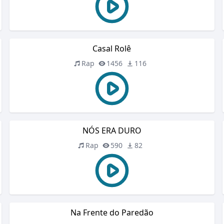
Casal Rolê
Rap
1456
116
NÓS ERA DURO
Rap
590
82
Na Frente do Paredão