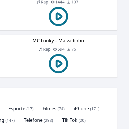
Rap
1444
107
MC Luuky – Malvadinho
Rap
594
76
Esporte
Filmes
iPhone
(17)
(74)
(171)
ng
Telefone
Tik Tok
(147)
(298)
(20)