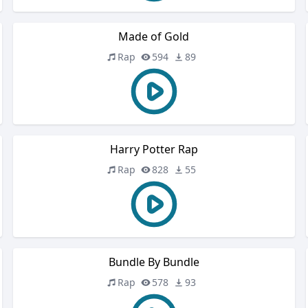
Made of Gold
Rap
594
89
Harry Potter Rap
Rap
828
55
Bundle By Bundle
Rap
578
93