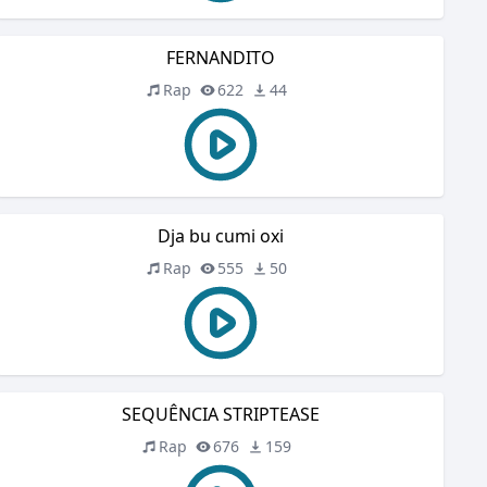
FERNANDITO
Rap
622
44
Dja bu cumi oxi
Rap
555
50
SEQUÊNCIA STRIPTEASE
Rap
676
159