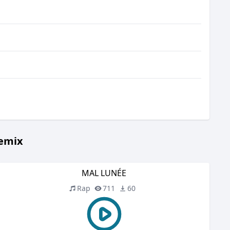
Remix
MAL LUNÉE
Rap
711
60