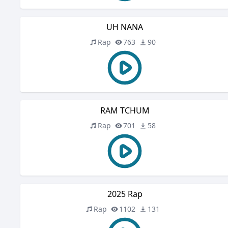
UH NANA
Rap
763
90
RAM TCHUM
Rap
701
58
2025 Rap
Rap
1102
131