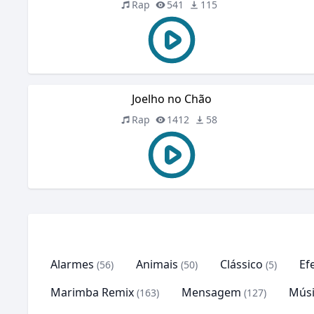
Rap
541
115
Joelho no Chão
Rap
1412
58
Alarmes
Animais
Clássico
Ef
(56)
(50)
(5)
Marimba Remix
Mensagem
Músi
(163)
(127)