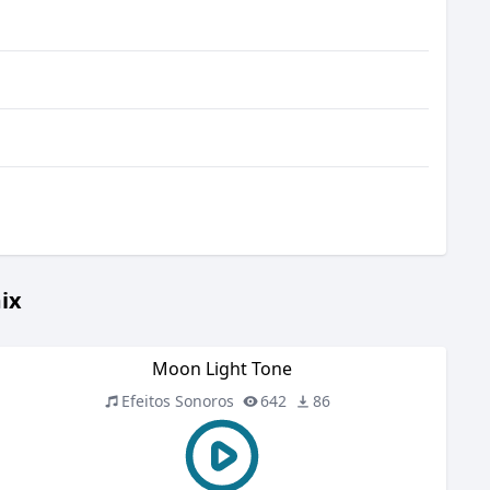
ix
Moon Light Tone
Efeitos Sonoros
642
86