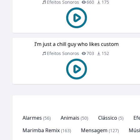
Efeitos Sonoros
660
175
I’m just a chill guy who likes custom
Efeitos Sonoros
703
152
Alarmes
Animais
Clássico
Ef
(56)
(50)
(5)
Marimba Remix
Mensagem
Músi
(163)
(127)