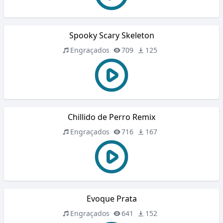
Spooky Scary Skeleton
Engraçados
709
125
Chillido de Perro Remix
Engraçados
716
167
Evoque Prata
Engraçados
641
152