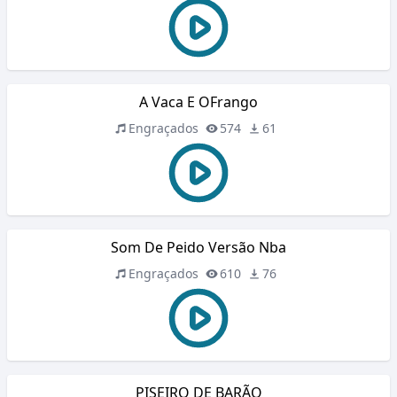
A Vaca E OFrango
Engraçados
574
61
Som De Peido Versão Nba
Engraçados
610
76
PISEIRO DE BARÃO