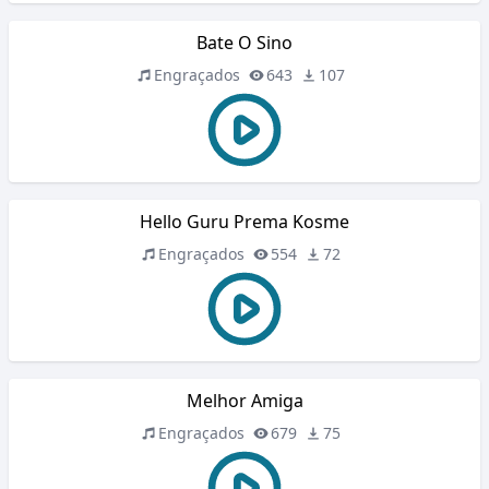
Bate O Sino
Engraçados
643
107
Hello Guru Prema Kosme
Engraçados
554
72
Melhor Amiga
Engraçados
679
75