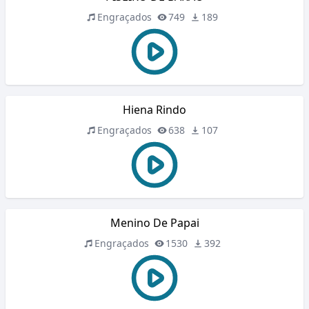
Engraçados
749
189
Hiena Rindo
Engraçados
638
107
Menino De Papai
Engraçados
1530
392