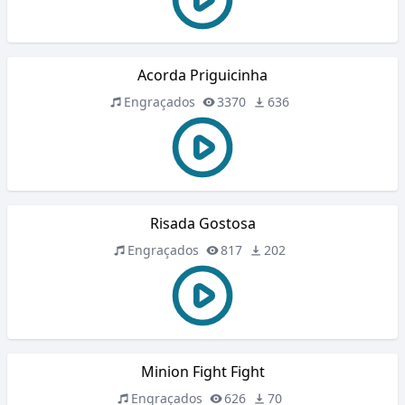
Acorda Priguicinha
Engraçados
3370
636
Risada Gostosa
Engraçados
817
202
Minion Fight Fight
Engraçados
626
70