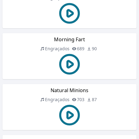
Morning Fart
Engraçados
689
90
Natural Minions
Engraçados
703
87