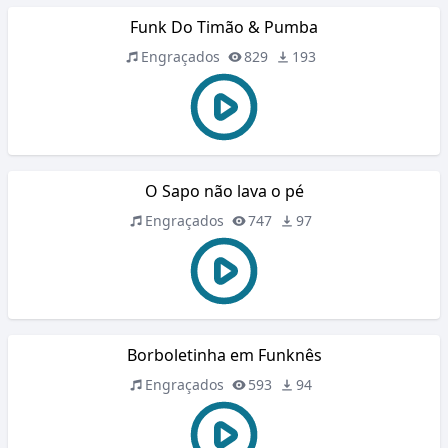
Funk Do Timão & Pumba
Engraçados
829
193
O Sapo não lava o pé
Engraçados
747
97
Borboletinha em Funknês
Engraçados
593
94