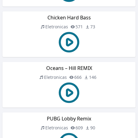
Chicken Hard Bass
Eletronicas
571
73
Oceans – Hill REMIX
Eletronicas
666
146
PUBG Lobby Remix
Eletronicas
609
90