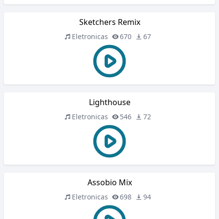
Sketchers Remix
Eletronicas
670
67
Lighthouse
Eletronicas
546
72
Assobio Mix
Eletronicas
698
94