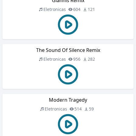
Giannis Remix
Eletronicas
604
121
The Sound Of Silence Remix
Eletronicas
956
282
Modern Tragedy
Eletronicas
514
59