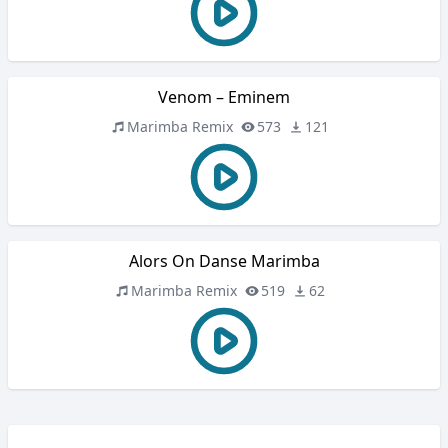
Venom – Eminem
Marimba Remix
573
121
Alors On Danse Marimba
Marimba Remix
519
62