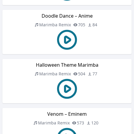
Doodle Dance – Anime
Marimba Remix
705
84
Halloween Theme Marimba
Marimba Remix
504
77
Venom – Eminem
Marimba Remix
573
120