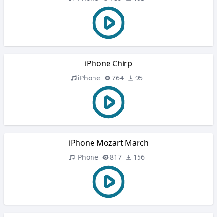
iPhone Chirp
iPhone
764
95
iPhone Mozart March
iPhone
817
156