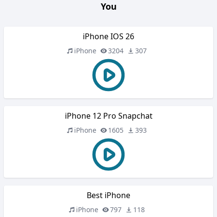
You
iPhone IOS 26
iPhone
3204
307
iPhone 12 Pro Snapchat
iPhone
1605
393
Best iPhone
iPhone
797
118