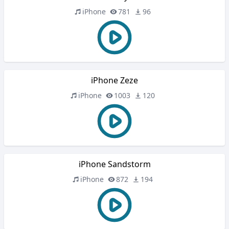
iPhone
781
96
iPhone Zeze
iPhone
1003
120
iPhone Sandstorm
iPhone
872
194