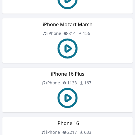
iPhone Mozart March
iPhone
814
156
iPhone 16 Plus
iPhone
1133
167
iPhone 16
iPhone
2217
633