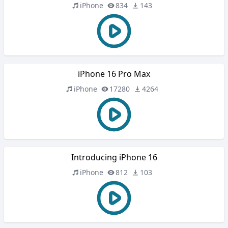
iPhone
834
143
iPhone 16 Pro Max
iPhone
17280
4264
Introducing iPhone 16
iPhone
812
103