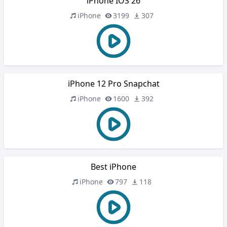
iPhone IOS 26
iPhone
3199
307
iPhone 12 Pro Snapchat
iPhone
1600
392
Best iPhone
iPhone
797
118