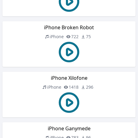
iPhone Broken Robot
iPhone
722
75
iPhone Xilofone
iPhone
1418
296
iPhone Ganymede
iPhone
783
96