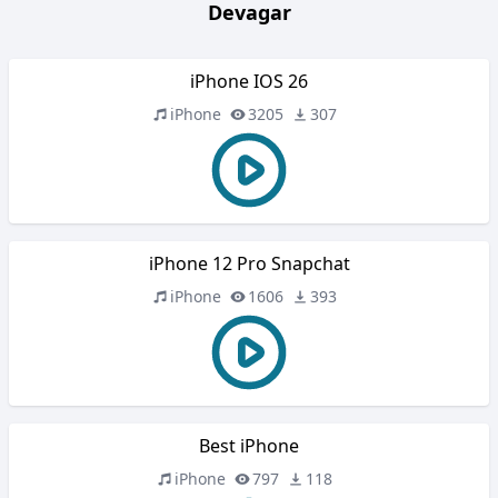
Devagar
iPhone IOS 26
iPhone
3205
307
iPhone 12 Pro Snapchat
iPhone
1606
393
Best iPhone
iPhone
797
118