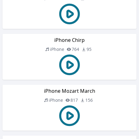
iPhone Chirp
iPhone
764
95
iPhone Mozart March
iPhone
817
156