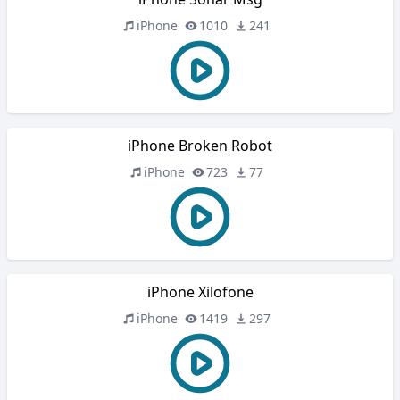
iPhone
1010
241
iPhone Broken Robot
iPhone
723
77
iPhone Xilofone
iPhone
1419
297