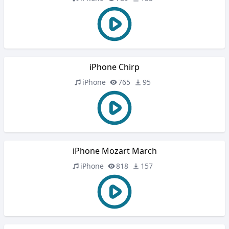
iPhone Chirp
iPhone
765
95
iPhone Mozart March
iPhone
818
157