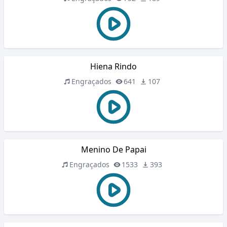
Hiena Rindo
Engraçados
641
107
Menino De Papai
Engraçados
1533
393