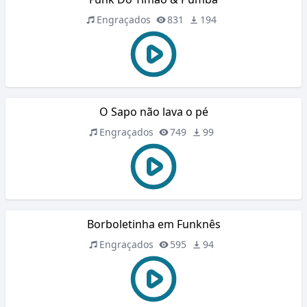
Engraçados
831
194
O Sapo não lava o pé
Engraçados
749
99
Borboletinha em Funknês
Engraçados
595
94