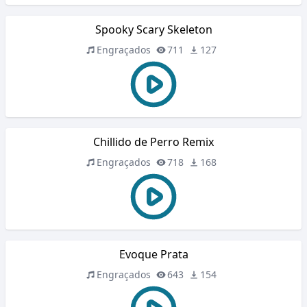
Spooky Scary Skeleton
Engraçados
711
127
Chillido de Perro Remix
Engraçados
718
168
Evoque Prata
Engraçados
643
154