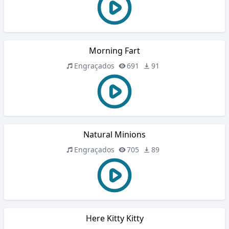
Morning Fart
Engraçados
691
91
Natural Minions
Engraçados
705
89
Here Kitty Kitty