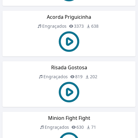
Acorda Priguicinha
Engraçados
3373
638
Risada Gostosa
Engraçados
819
202
Minion Fight Fight
Engraçados
630
71