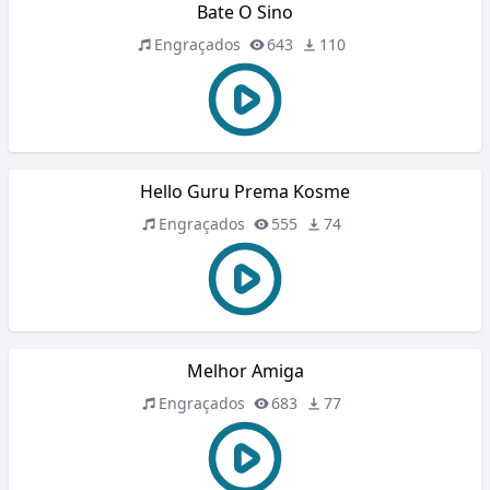
Bate O Sino
Engraçados
643
110
Hello Guru Prema Kosme
Engraçados
555
74
Melhor Amiga
Engraçados
683
77