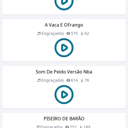
A Vaca E OFrango
Engraçados
575
62
Som De Peido Versão Nba
Engraçados
614
76
PISEIRO DE BARÃO
Engraçados
752
189