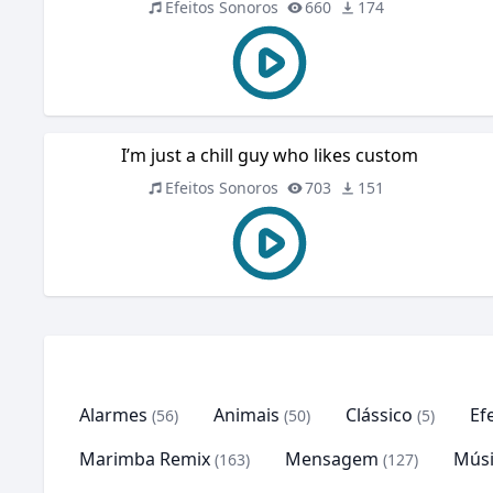
Efeitos Sonoros
660
174
I’m just a chill guy who likes custom
Efeitos Sonoros
703
151
Alarmes
Animais
Clássico
Ef
(56)
(50)
(5)
Marimba Remix
Mensagem
Músi
(163)
(127)