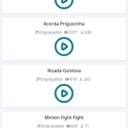
Acorda Priguicinha
Engraçados
3371
636
Risada Gostosa
Engraçados
818
202
Minion Fight Fight
Engraçados
630
71