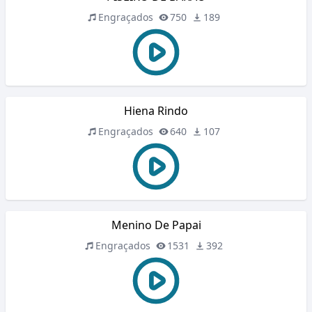
Engraçados
750
189
Hiena Rindo
Engraçados
640
107
Menino De Papai
Engraçados
1531
392