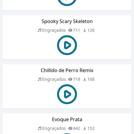
Spooky Scary Skeleton
Engraçados
711
126
Chillido de Perro Remix
Engraçados
718
168
Evoque Prata
Engraçados
642
152