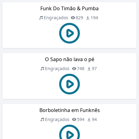
Funk Do Timão & Pumba
Engraçados
829
194
O Sapo não lava o pé
Engraçados
748
97
Borboletinha em Funknês
Engraçados
594
94