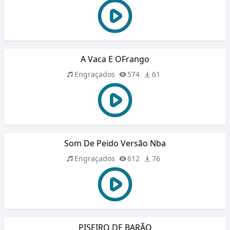
A Vaca E OFrango
Engraçados
574
61
Som De Peido Versão Nba
Engraçados
612
76
PISEIRO DE BARÃO